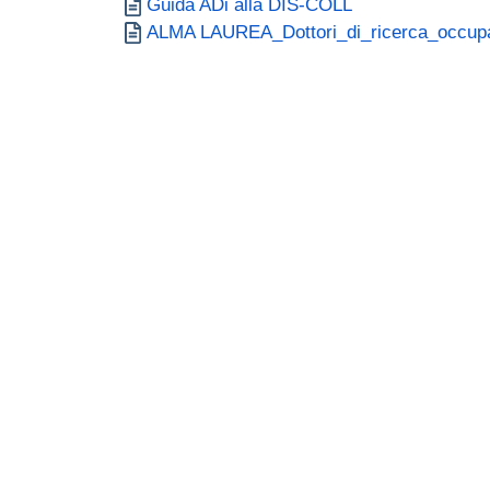
Document
Guida ADi alla DIS-COLL
Document
ALMA LAUREA_Dottori_di_ricerca_occu