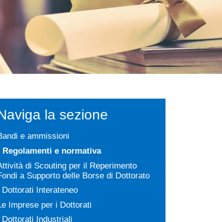
Naviga la sezione
Bandi e ammissioni
Regolamenti e normativa
Attività di Scouting per il Reperimento
Fondi a Supporto delle Borse di Dottorato
I Dottorati Interateneo
Le Imprese per i Dottorati
I Dottorati Industriali