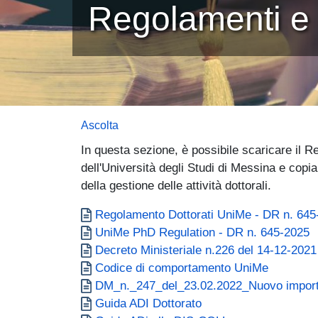
Regolamenti e 
Ascolta
In questa sezione, è possibile scaricare il R
dell'Università degli Studi di Messina e cop
della gestione delle attività dottorali.
Document
Regolamento Dottorati UniMe - DR n. 645
Document
UniMe PhD Regulation - DR n. 645-2025
Document
Decreto Ministeriale n.226 del 14-12-2
Document
Codice di comportamento UniMe
Document
DM_n._247_del_23.02.2022_Nuovo importo
Document
Guida ADI Dottorato