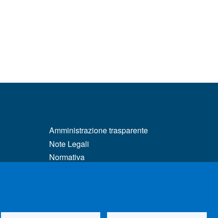
MENÙ FOOTER 3
Amministrazione trasparente
Note Legali
Normativa
matici
Atti di notifica
Pianificazione strategica
Privacy e cookie policy
tà e DSA
Rivedi le tue scelte sui cookie