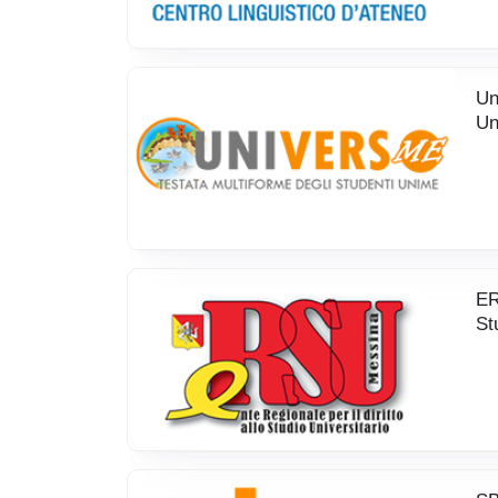
Un
Un
ER
St