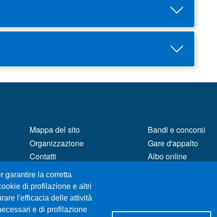
MENÙ FOOTER 1
MENÙ FOOTER 2
Mappa del sito
Bandi e concorsi
Organizzazione
Gare d'appalto
Contatti
Albo online
Posta Elettronica Certificata
CIAM - Servizi Infor
r garantire la corretta
Unifind
Brand Identity
ookie di profilazione e altri
Ufficio Relazioni con il
Elenco siti tematici
re l'efficacia delle attività
Pubblico
Servizi per Disabili
necessari e di profilazione