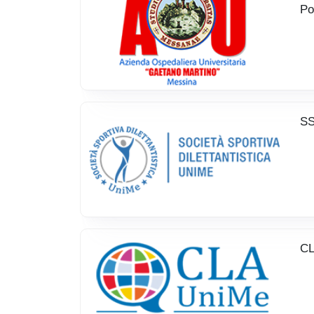
Po
SS
CL