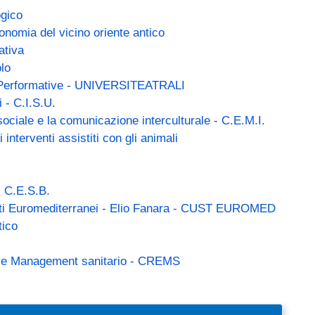
(link is external)
ogico
(link is external)
conomia del vicino oriente antico
(link is external)
ativa
(link is external)
lo
(link is external)
ti Performative - UNIVERSITEATRALI
(link is external)
 - C.I.S.U.
(link is e
sociale e la comunicazione interculturale - C.E.M.I.
(link is external)
 interventi assistiti con gli animali
(link is external)
- C.E.S.B.
(link is
porti Euromediterranei - Elio Fanara - CUST EUROMED
tico
l)
(link is external)
a e Management sanitario - CREMS