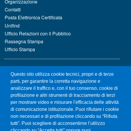
Organizzazione
Contatti
Posta Elettronica Certificata
Unifind
Ufficio Relazioni con il Pubblico
Rassegna Stampa
Ufficio Stampa
MENÙ FOOTER 2
Bandi e concorsi
Questo sito utilizza cookie tecnici, propri e di terze
Gare d'appalto
parti, per garantire la corretta navigazione e
Albo online
analizzare il traffico e, con il tuo consenso, cookie di
CIAM - Servizi Informatici
profilazione e altri strumenti di tracciamento di terzi
Brand Identity
per mostrare video e misurare l'efficacia delle attività
Elenco siti tematici
di comunicazione istituzionale. Puoi rifiutare i cookie
Servizi per Disabilità e DSA
non necessari e di profilazione cliccando su “Rifiuta
Sostieni Unime
tutti”. Puoi scegliere di acconsentirne l’utilizzo
cliccando su “Accetta tutti” oppure puoi