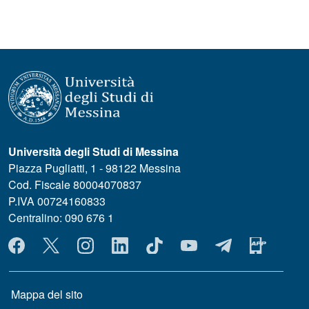
Università degli Studi di Messina
Piazza Pugliatti, 1 - 98122 Messina
Cod. Fiscale 80004070837
P.IVA 00724160833
Centralino: 090 676 1
MENÙ SOCIAL
MENÙ FOOTER 1
Mappa del sito