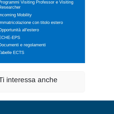
Programmi Visiting Professor e Visiting
Researcher
Incoming Mobility
Immatricolazione con titolo estero
Opportunità all'estero
ECHE-EPS
Documenti e regolamenti
Tabelle ECTS
Ti interessa anche
MENÙ FOOTER 3