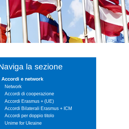
Naviga la sezione
Accordi e network
Network
Accordi di cooperazione
Accordi Erasmus + (UE)
Accordi Bilaterali Erasmus + ICM
Accordi per doppio titolo
Unime for Ukraine