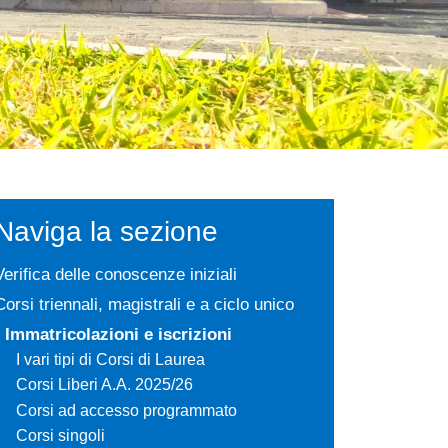
Naviga la sezione
Verifica delle conoscenze iniziali
Corsi triennali, magistrali e a ciclo unico
Immatricolazioni e iscrizioni
I vari tipi di Corsi di Laurea
Corsi Liberi A.A. 2025/26
Corsi ad accesso programmato
Corsi singoli