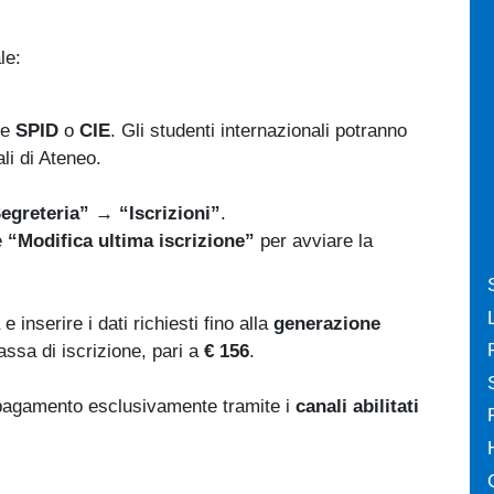
le:
s external)
te
SPID
o
CIE
. Gli studenti internazionali potranno
li di Ateneo.
egreteria” → “Iscrizioni”
.
e
“Modifica ultima iscrizione”
per avviare la
e inserire i dati richiesti fino alla
generazione
tassa di iscrizione, pari a
€ 156
.
l pagamento esclusivamente tramite i
canali abilitati