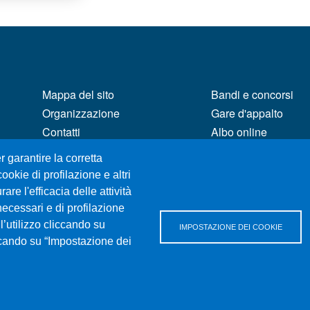
MENÙ FOOTER 1
MENÙ FOOTER 2
Mappa del sito
Bandi e concorsi
Organizzazione
Gare d'appalto
Contatti
Albo online
Posta Elettronica Certificata
CIAM - Servizi Infor
r garantire la corretta
Unifind
Brand Identity
ookie di profilazione e altri
Ufficio Relazioni con il
Elenco siti tematici
re l'efficacia delle attività
Pubblico
Servizi per Disabili
necessari e di profilazione
Rassegna Stampa
Sostieni Unime
l’utilizzo cliccando su
IMPOSTAZIONE DEI COOKIE
Ufficio Stampa
iccando su “Impostazione dei
Performance - tras