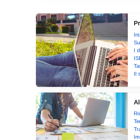
P
In
Su
I 
IS
Ta
Il
Al
Ri
Te
Tr
Im