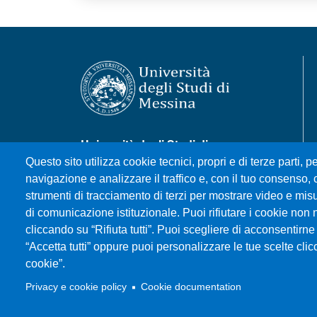
Università degli Studi di
Messina
Questo sito utilizza cookie tecnici, propri e di terze parti, pe
Piazza Pugliatti, 1 - 98122
navigazione e analizzare il traffico e, con il tuo consenso, c
Messina
strumenti di tracciamento di terzi per mostrare video e misura
Cod. Fiscale 80004070837
di comunicazione istituzionale. Puoi rifiutare i cookie non 
P.IVA 00724160833
cliccando su “Rifiuta tutti”. Puoi scegliere di acconsentirne 
Centralino: 090 676 1
“Accetta tutti” oppure puoi personalizzare le tue scelte cl
cookie”.
MENÙ SOCIAL
Privacy e cookie policy
Cookie documentation