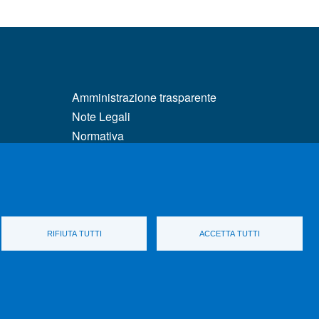
MENÙ FOOTER 3
Amministrazione trasparente
Note Legali
Normativa
matici
Atti di notifica
Pianificazione strategica
Privacy e cookie policy
tà e DSA
Rivedi le tue scelte sui cookie
Dati di monitoraggio
RIFIUTA TUTTI
ACCETTA TUTTI
parenza