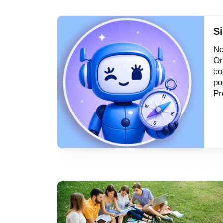
Si
No
Or
co
po
Pr