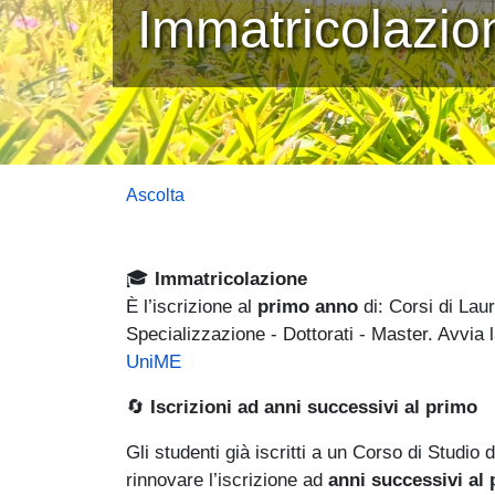
Immatricolazion
Ascolta
🎓
Immatricolazione
È l’iscrizione al
primo anno
di: Corsi di Lau
Specializzazione - Dottorati - Master. Avvi
(link is external)
UniME
🔄
Iscrizioni ad anni successivi al primo
Gli studenti già iscritti a un Corso di Studio
rinnovare l’iscrizione ad
anni successivi al