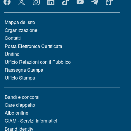
MENÙ SOCIAL
MENÙ FOOTER 1
Mappa del sito
Organizzazione
Contatti
Posta Elettronica Certificata
Unifind
Ufficio Relazioni con il Pubblico
Rassegna Stampa
Ufficio Stampa
MENÙ FOOTER 2
Bandi e concorsi
Gare d'appalto
Albo online
CIAM - Servizi Informatici
Brand Identity