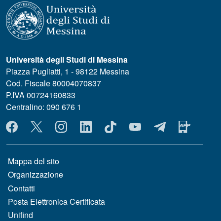
Università degli Studi di Messina
Piazza Pugliatti, 1 - 98122 Messina
Cod. Fiscale 80004070837
P.IVA 00724160833
Centralino: 090 676 1
MENÙ SOCIAL
MENÙ FOOTER 1
Mappa del sito
Organizzazione
Contatti
Posta Elettronica Certificata
Unifind