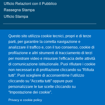
Ufficio Relazioni con il Pubblico
Rassegna Stampa
Ufficio Stampa
MENÙ FOOTER 2
Bandi e concorsi
Questo sito utilizza cookie tecnici, propri e di terze
Gare d'appalto
parti, per garantire la corretta navigazione e
Albo online
analizzare il traffico e, con il tuo consenso, cookie di
CIAM - Servizi Informatici
profilazione e altri strumenti di tracciamento di terzi
Brand Identity
per mostrare video e misurare l'efficacia delle attività
Elenco siti tematici
di comunicazione istituzionale. Puoi rifiutare i cookie
Servizi per Disabilità e DSA
non necessari e di profilazione cliccando su “Rifiuta
tutti”. Puoi scegliere di acconsentirne l’utilizzo
Sostieni Unime
cliccando su “Accetta tutti” oppure puoi
Performance - trasparenza
personalizzare le tue scelte cliccando su
“Impostazione dei cookie”.
MENÙ FOOTER 3
Amministrazione trasparente
Privacy e cookie policy
Note Legali