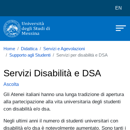
Università degli Studi di Messina
Salta al contenuto principale
Menù 
EN
Home
Didattica
Servizi e Agevolazioni
Supporto agli Studenti
Servizi per disabilità e DSA
Servizi Disabilità e DSA
Ascolta
Gli Atenei italiani hanno una lunga tradizione di apertura
alla partecipazione alla vita universitaria degli studenti
con disabilità e/o dsa.
Negli ultimi anni il numero di studenti universitari con
disabilità e/o dsa è notevolmente aumentato. Sono tanti i