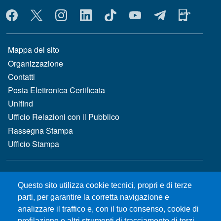
MENÙ SOCIAL
MENÙ FOOTER 1
Mappa del sito
Organizzazione
Contatti
Posta Elettronica Certificata
Unifind
Ufficio Relazioni con il Pubblico
Rassegna Stampa
Ufficio Stampa
MENÙ FOOTER 2
Bandi e concorsi
Questo sito utilizza cookie tecnici, propri e di terze
Gare d'appalto
parti, per garantire la corretta navigazione e
Albo online
analizzare il traffico e, con il tuo consenso, cookie di
CIAM - Servizi Informatici
profilazione e altri strumenti di tracciamento di terzi