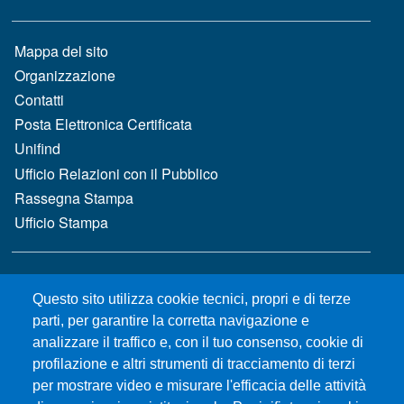
MENÙ FOOTER 1
Mappa del sito
Organizzazione
Contatti
Posta Elettronica Certificata
Unifind
Ufficio Relazioni con il Pubblico
Rassegna Stampa
Ufficio Stampa
MENÙ FOOTER 2
Bandi e concorsi
Questo sito utilizza cookie tecnici, propri e di terze
Gare d'appalto
parti, per garantire la corretta navigazione e
Albo online
analizzare il traffico e, con il tuo consenso, cookie di
CIAM - Servizi Informatici
profilazione e altri strumenti di tracciamento di terzi
Brand Identity
per mostrare video e misurare l'efficacia delle attività
Elenco siti tematici