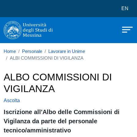
Università degli Studi di Messina
Salta al contenuto principale
Menù 
EN
Home
Personale
Lavorare in Unime
ALBI COMMISSIONI DI VIGILANZA
ALBO COMMISSIONI DI
VIGILANZA
Ascolta
Iscrizione all'Albo delle Commissioni di
Vigilanza da parte del personale
tecnico/amministrativo