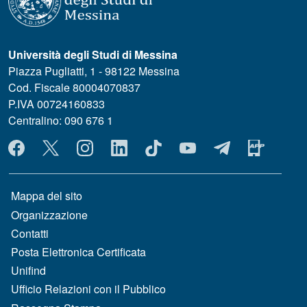
Università degli Studi di Messina
Piazza Pugliatti, 1 - 98122 Messina
Cod. Fiscale 80004070837
P.IVA 00724160833
Centralino: 090 676 1
MENÙ SOCIAL
MENÙ FOOTER 1
Mappa del sito
Organizzazione
Contatti
Posta Elettronica Certificata
Unifind
Ufficio Relazioni con il Pubblico