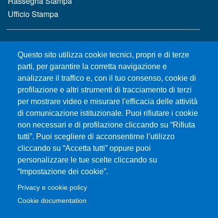
Rassegna Stampa
Ufficio Stampa
MENÙ FOOTER 2
Bandi e concorsi
Questo sito utilizza cookie tecnici, propri e di terze
Gare d'appalto
parti, per garantire la corretta navigazione e
Albo online
analizzare il traffico e, con il tuo consenso, cookie di
CIAM - Servizi Informatici
profilazione e altri strumenti di tracciamento di terzi
Brand Identity
per mostrare video e misurare l'efficacia delle attività
Elenco siti tematici
di comunicazione istituzionale. Puoi rifiutare i cookie
Servizi per Disabilità e DSA
non necessari e di profilazione cliccando su “Rifiuta
tutti”. Puoi scegliere di acconsentirne l’utilizzo
Sostieni Unime
cliccando su “Accetta tutti” oppure puoi
Performance - trasparenza
personalizzare le tue scelte cliccando su
“Impostazione dei cookie”.
MENÙ FOOTER 3
Amministrazione trasparente
Privacy e cookie policy
Note Legali
Cookie documentation
Normativa