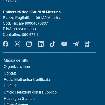
Università degli Studi di Messina
Piazza Pugliatti, 1 - 98122 Messina
Cod. Fiscale 80004070837
P.IVA 00724160833
Centralino: 090 676 1
MENÙ SOCIAL
MENÙ FOOTER 1
Mappa del sito
Organizzazione
Contatti
Posta Elettronica Certificata
Unifind
Ufficio Relazioni con il Pubblico
Rassegna Stampa
Ufficio Stampa