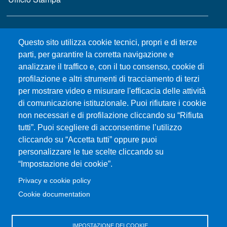
MENÙ FOOTER 2
Bandi e concorsi
Questo sito utilizza cookie tecnici, propri e di terze
Gare d'appalto
parti, per garantire la corretta navigazione e
Albo online
analizzare il traffico e, con il tuo consenso, cookie di
CIAM - Servizi Informatici
profilazione e altri strumenti di tracciamento di terzi
Brand Identity
per mostrare video e misurare l'efficacia delle attività
Elenco siti tematici
di comunicazione istituzionale. Puoi rifiutare i cookie
Servizi per Disabilità e DSA
non necessari e di profilazione cliccando su “Rifiuta
tutti”. Puoi scegliere di acconsentirne l’utilizzo
Sostieni Unime
cliccando su “Accetta tutti” oppure puoi
Performance - trasparenza
personalizzare le tue scelte cliccando su
“Impostazione dei cookie”.
MENÙ FOOTER 3
Amministrazione trasparente
Privacy e cookie policy
Note Legali
Cookie documentation
Normativa
Atti di notifica
IMPOSTAZIONE DEI COOKIE