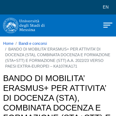
Università degli Studi di Messina
Salta al contenuto principale
Menù 
EN
Home
Bandi e concorsi
BANDO DI MOBILITA’ ERASMUS+ PER ATTIVITA’ DI
DOCENZA (STA), COMBINATA DOCENZA E FORMAZIONE
(STA+STT) E FORMAZIONE (STT) A.A. 2022/23 VERSO
PAESI EXTRA-EUROPEI – KA107/KA171
BANDO DI MOBILITA’
ERASMUS+ PER ATTIVITA’
DI DOCENZA (STA),
COMBINATA DOCENZA E