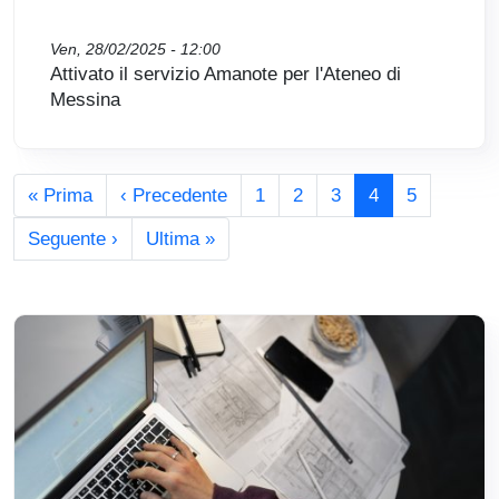
Ven, 28/02/2025 - 12:00
Attivato il servizio Amanote per l'Ateneo di
Messina
Paginazione
Prima pagina
Pagina precedente
« Prima
‹ Precedente
1
2
3
4
5
Pagina successiva
Ultima pagina
Seguente ›
Ultima »