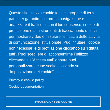
MENÙ FOOTER 2
Bandi e concorsi
Questo sito utilizza cookie tecnici, propri e di terze
Gare d'appalto
parti, per garantire la corretta navigazione e
Albo online
analizzare il traffico e, con il tuo consenso, cookie di
CIAM - Servizi Informatici
profilazione e altri strumenti di tracciamento di terzi
Brand Identity
per mostrare video e misurare l'efficacia delle attività
Elenco siti tematici
di comunicazione istituzionale. Puoi rifiutare i cookie
Servizi per Disabilità e DSA
non necessari e di profilazione cliccando su “Rifiuta
tutti”. Puoi scegliere di acconsentirne l’utilizzo
Sostieni Unime
cliccando su “Accetta tutti” oppure puoi
Performance - trasparenza
personalizzare le tue scelte cliccando su
“Impostazione dei cookie”.
MENÙ FOOTER 3
Amministrazione trasparente
Privacy e cookie policy
Note Legali
Cookie documentation
Normativa
Atti di notifica
IMPOSTAZIONE DEI COOKIE
Pianificazione strategica