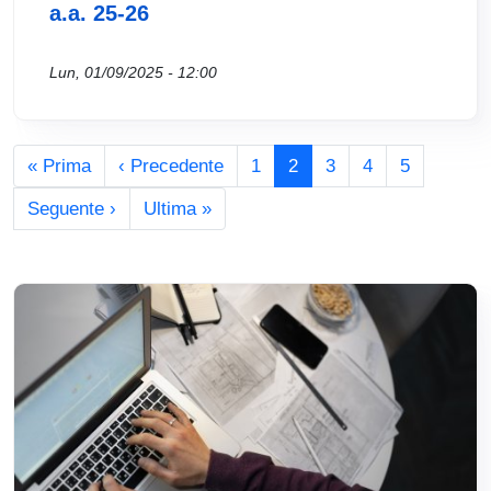
a.a. 25-26
Lun, 01/09/2025 - 12:00
Paginazione
Prima pagina
Pagina precedente
« Prima
‹ Precedente
1
2
3
4
5
Pagina successiva
Ultima pagina
Seguente ›
Ultima »