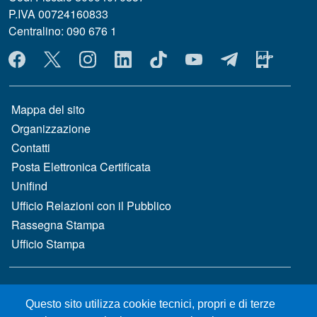
P.IVA 00724160833
Centralino: 090 676 1
MENÙ SOCIAL
MENÙ FOOTER 1
Mappa del sito
Organizzazione
Contatti
Posta Elettronica Certificata
Unifind
Ufficio Relazioni con il Pubblico
Rassegna Stampa
Ufficio Stampa
MENÙ FOOTER 2
Bandi e concorsi
Questo sito utilizza cookie tecnici, propri e di terze
Gare d'appalto