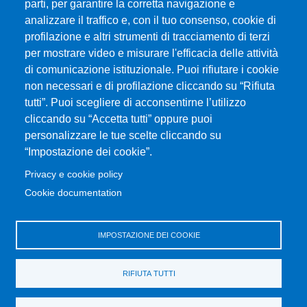
parti, per garantire la corretta navigazione e
Albo online
analizzare il traffico e, con il tuo consenso, cookie di
CIAM - Servizi Informatici
profilazione e altri strumenti di tracciamento di terzi
Brand Identity
per mostrare video e misurare l'efficacia delle attività
Elenco siti tematici
di comunicazione istituzionale. Puoi rifiutare i cookie
Servizi per Disabilità e DSA
non necessari e di profilazione cliccando su “Rifiuta
Sostieni Unime
tutti”. Puoi scegliere di acconsentirne l’utilizzo
cliccando su “Accetta tutti” oppure puoi
Performance - trasparenza
personalizzare le tue scelte cliccando su
“Impostazione dei cookie”.
MENÙ FOOTER 3
Amministrazione trasparente
Privacy e cookie policy
Note Legali
Cookie documentation
Normativa
Atti di notifica
IMPOSTAZIONE DEI COOKIE
Pianificazione strategica
Privacy e cookie policy
RIFIUTA TUTTI
Rivedi le tue scelte sui cookie
Dati di monitoraggio