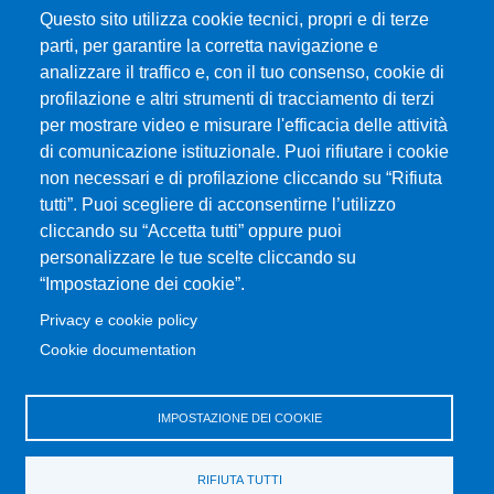
Questo sito utilizza cookie tecnici, propri e di terze
Gare d'appalto
parti, per garantire la corretta navigazione e
Albo online
analizzare il traffico e, con il tuo consenso, cookie di
CIAM - Servizi Informatici
profilazione e altri strumenti di tracciamento di terzi
Brand Identity
per mostrare video e misurare l'efficacia delle attività
Elenco siti tematici
di comunicazione istituzionale. Puoi rifiutare i cookie
Servizi per Disabilità e DSA
non necessari e di profilazione cliccando su “Rifiuta
tutti”. Puoi scegliere di acconsentirne l’utilizzo
Sostieni Unime
cliccando su “Accetta tutti” oppure puoi
Performance - trasparenza
personalizzare le tue scelte cliccando su
“Impostazione dei cookie”.
MENÙ FOOTER 3
Amministrazione trasparente
Privacy e cookie policy
Note Legali
Cookie documentation
Normativa
Atti di notifica
IMPOSTAZIONE DEI COOKIE
Pianificazione strategica
Privacy e cookie policy
RIFIUTA TUTTI
Rivedi le tue scelte sui cookie