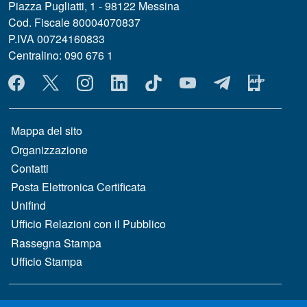
Piazza Pugliatti, 1 - 98122 Messina
Cod. Fiscale 80004070837
P.IVA 00724160833
Centralino: 090 676 1
MENÙ SOCIAL
MENÙ FOOTER 1
Mappa del sito
Organizzazione
Contatti
Posta Elettronica Certificata
Unifind
Ufficio Relazioni con il Pubblico
Rassegna Stampa
Ufficio Stampa
MENÙ FOOTER 2
Bandi e concorsi