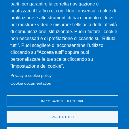
parti, per garantire la corretta navigazione e
Albo online
analizzare il traffico e, con il tuo consenso, cookie di
CIAM - Servizi Informatici
profilazione e altri strumenti di tracciamento di terzi
Brand Identity
per mostrare video e misurare l'efficacia delle attività
Elenco siti tematici
di comunicazione istituzionale. Puoi rifiutare i cookie
Servizi per Disabilità e DSA
non necessari e di profilazione cliccando su “Rifiuta
tutti”. Puoi scegliere di acconsentirne l’utilizzo
Sostieni Unime
cliccando su “Accetta tutti” oppure puoi
Performance - trasparenza
personalizzare le tue scelte cliccando su
“Impostazione dei cookie”.
MENÙ FOOTER 3
Amministrazione trasparente
Privacy e cookie policy
Note Legali
Cookie documentation
Normativa
Atti di notifica
IMPOSTAZIONE DEI COOKIE
Pianificazione strategica
Privacy e cookie policy
RIFIUTA TUTTI
Rivedi le tue scelte sui cookie
Dati di monitoraggio