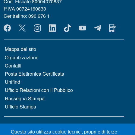
Cod. Fiscale 80004070837
P.IVA 00724160833
Centralino: 090 676 1
MENÙ SOCIAL
MENÙ FOOTER 1
Mappa del sito
Organizzazione
Contatti
Posta Elettronica Certificata
Unifind
Ufficio Relazioni con il Pubblico
Rassegna Stampa
Ufficio Stampa
MENÙ FOOTER 2
Bandi e concorsi
Questo sito utilizza cookie tecnici, propri e di terze
Gare d'appalto