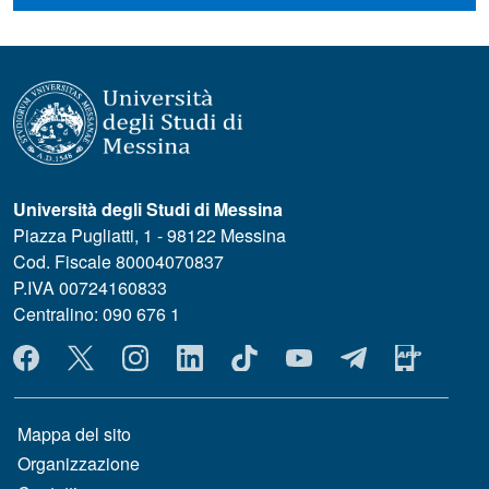
Università degli Studi di Messina
Piazza Pugliatti, 1 - 98122 Messina
Cod. Fiscale 80004070837
P.IVA 00724160833
Centralino: 090 676 1
MENÙ SOCIAL
MENÙ FOOTER 1
Mappa del sito
Organizzazione