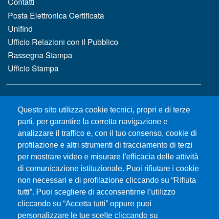
Contatti
Posta Elettronica Certificata
Unifind
Ufficio Relazioni con il Pubblico
Rassegna Stampa
Ufficio Stampa
MENÙ FOOTER 2
Bandi e concorsi
Questo sito utilizza cookie tecnici, propri e di terze
Gare d'appalto
parti, per garantire la corretta navigazione e
Albo online
analizzare il traffico e, con il tuo consenso, cookie di
CIAM - Servizi Informatici
profilazione e altri strumenti di tracciamento di terzi
Brand Identity
per mostrare video e misurare l'efficacia delle attività
Elenco siti tematici
di comunicazione istituzionale. Puoi rifiutare i cookie
Servizi per Disabilità e DSA
non necessari e di profilazione cliccando su “Rifiuta
Sostieni Unime
tutti”. Puoi scegliere di acconsentirne l’utilizzo
cliccando su “Accetta tutti” oppure puoi
Performance - trasparenza
personalizzare le tue scelte cliccando su