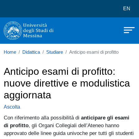
Università degli Studi di Messina
Salta al contenuto principale
Menù 
EN
Home
Didattica
Studiare
Anticipo esami di profitto
Anticipo esami di profitto:
nuove direttive e modulistica
aggiornata
Ascolta
Con riferimento alla possibilità di
anticipare gli esami
di profitto
, gli Organi Collegiali dell’Ateneo hanno
approvato delle linee guida univoche per tutti gli studenti