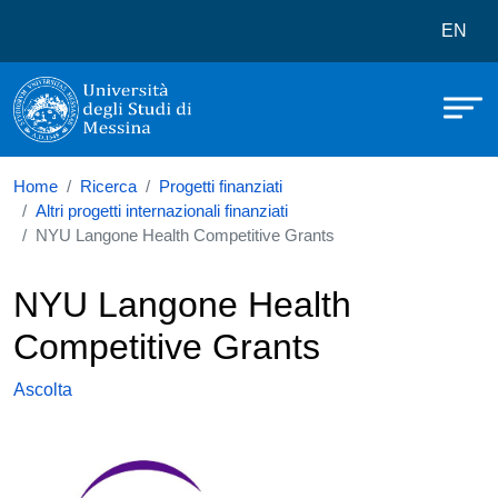
Università degli Studi di Messina
Salta al contenuto principale
Menù 
EN
Home
Ricerca
Progetti finanziati
Altri progetti internazionali finanziati
NYU Langone Health Competitive Grants
NYU Langone Health
Competitive Grants
Ascolta