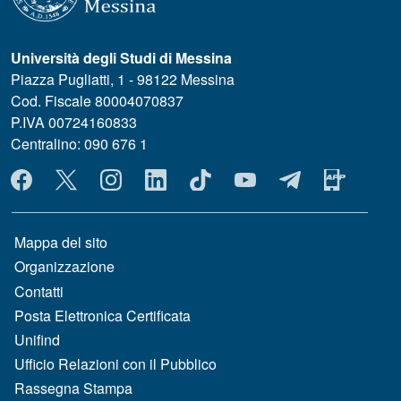
Università degli Studi di Messina
Piazza Pugliatti, 1 - 98122 Messina
Cod. Fiscale 80004070837
P.IVA 00724160833
Centralino: 090 676 1
MENÙ SOCIAL
MENÙ FOOTER 1
Mappa del sito
Organizzazione
Contatti
Posta Elettronica Certificata
Unifind
Ufficio Relazioni con il Pubblico
Rassegna Stampa