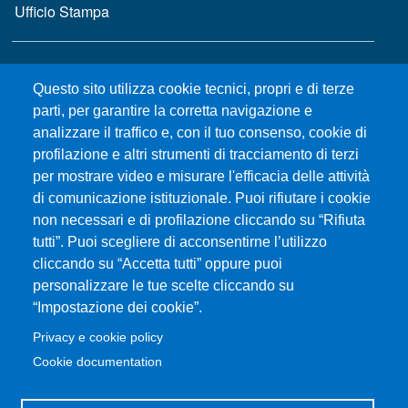
Ufficio Stampa
MENÙ FOOTER 2
Bandi e concorsi
Questo sito utilizza cookie tecnici, propri e di terze
Gare d'appalto
parti, per garantire la corretta navigazione e
Albo online
analizzare il traffico e, con il tuo consenso, cookie di
CIAM - Servizi Informatici
profilazione e altri strumenti di tracciamento di terzi
Brand Identity
per mostrare video e misurare l'efficacia delle attività
Elenco siti tematici
di comunicazione istituzionale. Puoi rifiutare i cookie
Servizi per Disabilità e DSA
non necessari e di profilazione cliccando su “Rifiuta
tutti”. Puoi scegliere di acconsentirne l’utilizzo
Sostieni Unime
cliccando su “Accetta tutti” oppure puoi
Performance - trasparenza
personalizzare le tue scelte cliccando su
“Impostazione dei cookie”.
MENÙ FOOTER 3
Amministrazione trasparente
Privacy e cookie policy
Note Legali
Cookie documentation
Normativa
Atti di notifica