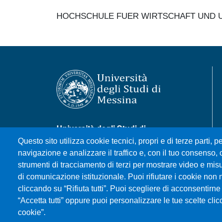
HOCHSCHULE FUER WIRTSCHAFT UND U
Università degli Studi di
Messina
Questo sito utilizza cookie tecnici, propri e di terze parti, pe
Piazza Pugliatti, 1 - 98122
navigazione e analizzare il traffico e, con il tuo consenso, c
Messina
strumenti di tracciamento di terzi per mostrare video e misura
Cod. Fiscale 80004070837
di comunicazione istituzionale. Puoi rifiutare i cookie non 
P.IVA 00724160833
cliccando su “Rifiuta tutti”. Puoi scegliere di acconsentirne 
Centralino: 090 676 1
“Accetta tutti” oppure puoi personalizzare le tue scelte cl
cookie”.
MENÙ SOCIAL