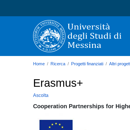
Università degli Studi di
Home
Ricerca
Progetti finanziati
Altri proget
Erasmus+
Ascolta
Cooperation Partnerships for Hig