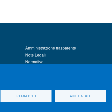
MENÙ FOOTER 3
Amministrazione trasparente
Note Legali
Normativa
matici
Atti di notifica
Pianificazione strategica
Privacy e cookie policy
tà e DSA
Rivedi le tue scelte sui cookie
Dati di monitoraggio
RIFIUTA TUTTI
ACCETTA TUTTI
parenza