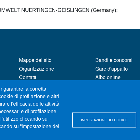
MWELT NUERTINGEN-GEISLINGEN (Germany);
MENÙ FOOTER 1
MENÙ FOOTER 2
Mappa del sito
Bandi e concorsi
Organizzazione
Gare d'appalto
Contatti
Albo online
Posta Elettronica Certificata
CIAM - Servizi Infor
r garantire la corretta
Unifind
Brand Identity
ookie di profilazione e altri
Ufficio Relazioni con il
Elenco siti tematici
re l'efficacia delle attività
Pubblico
Servizi per Disabili
necessari e di profilazione
Rassegna Stampa
Sostieni Unime
l’utilizzo cliccando su
IMPOSTAZIONE DEI COOKIE
Ufficio Stampa
iccando su “Impostazione dei
Performance - tras