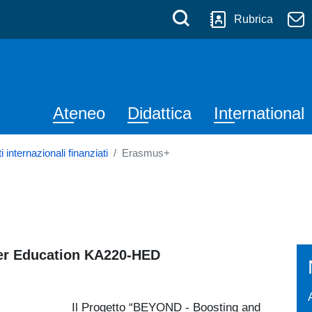
 Messina
Salta al contenuto principale
Menù di serviz
Cerca
Rubrica
Navigazione principale
Ateneo
Didattica
International
ti internazionali finanziati
Erasmus+
her Education KA220-HED
Il Progetto “BEYOND - Boosting and