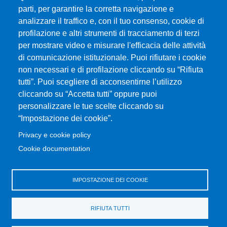
Gare d'appalto
parti, per garantire la corretta navigazione e
Albo online
analizzare il traffico e, con il tuo consenso, cookie di
CIAM - Servizi Informatici
profilazione e altri strumenti di tracciamento di terzi
Brand Identity
per mostrare video e misurare l'efficacia delle attività
Elenco siti tematici
di comunicazione istituzionale. Puoi rifiutare i cookie
Servizi per Disabilità e DSA
non necessari e di profilazione cliccando su “Rifiuta
tutti”. Puoi scegliere di acconsentirne l’utilizzo
Sostieni Unime
cliccando su “Accetta tutti” oppure puoi
Performance - trasparenza
personalizzare le tue scelte cliccando su
“Impostazione dei cookie”.
MENÙ FOOTER 3
Amministrazione trasparente
Privacy e cookie policy
Note Legali
Cookie documentation
Normativa
Atti di notifica
IMPOSTAZIONE DEI COOKIE
Pianificazione strategica
Privacy e cookie policy
RIFIUTA TUTTI
Rivedi le tue scelte sui cookie
Dati di monitoraggio