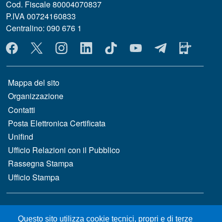
Cod. Fiscale 80004070837
P.IVA 00724160833
Centralino: 090 676 1
MENÙ SOCIAL
MENÙ FOOTER 1
Mappa del sito
Organizzazione
Contatti
Posta Elettronica Certificata
Unifind
Ufficio Relazioni con il Pubblico
Rassegna Stampa
Ufficio Stampa
MENÙ FOOTER 2
Bandi e concorsi
Questo sito utilizza cookie tecnici, propri e di terze