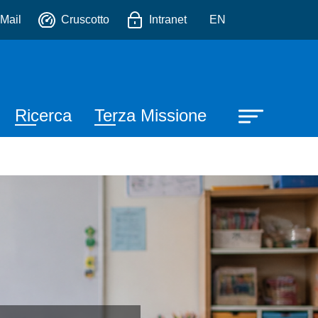
io
Mail
Cruscotto
Intranet
EN
Ricerca
Terza Missione