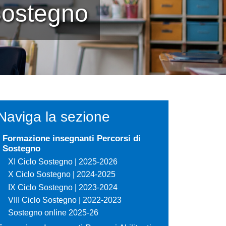
Sostegno
Naviga la sezione
Formazione insegnanti Percorsi di
Sostegno
XI Ciclo Sostegno | 2025-2026
X Ciclo Sostegno | 2024-2025
IX Ciclo Sostegno | 2023-2024
VIII Ciclo Sostegno | 2022-2023
Sostegno online 2025-26