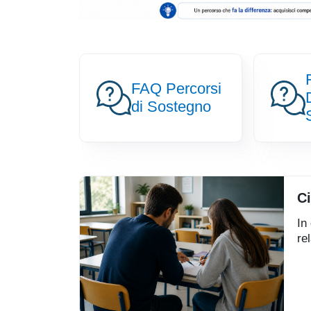
FAQ Percorsi
Image
Image
di Sostegno
Ci
In
re