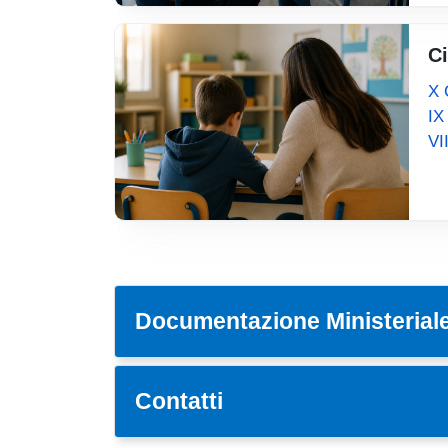
Ci
X 
IX
VI
Documentazione Ministerial
Contatti