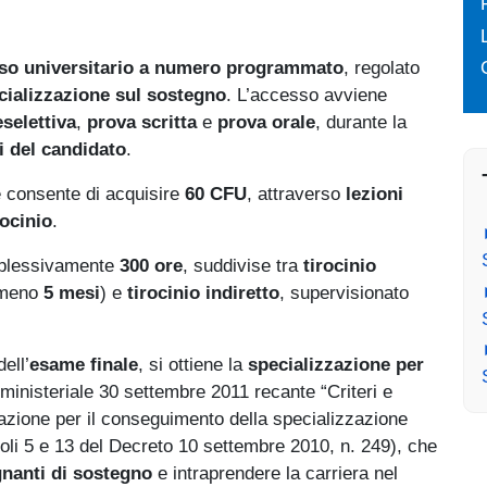
so universitario a numero programmato
, regolato
cializzazione sul sostegno
. L’accesso avviene
selettiva
,
prova scritta
e
prova orale
, durante la
i del candidato
.
 consente di acquisire
60 CFU
, attraverso
lezioni
rocinio
.
mplessivamente
300 ore
, suddivise tra
tirocinio
almeno
5 mesi
) e
tirocinio indiretto
, supervisionato
ell’
esame finale
, si ottiene la
specializzazione per
 ministeriale 30 settembre 2011 recante “Criteri e
mazione per il conseguimento della specializzazione
ticoli 5 e 13 del Decreto 10 settembre 2010, n. 249), che
nanti di sostegno
e intraprendere la carriera nel