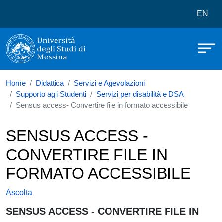
Università degli Studi di Messina
Salta al contenuto principale
Menù 
EN
Home
Didattica
Servizi e Agevolazioni
Supporto agli Studenti
Servizi per disabilità e DSA
Sensus access- Convertire file in formato accessibile
SENSUS ACCESS -
CONVERTIRE FILE IN
FORMATO ACCESSIBILE
Ascolta
SENSUS ACCESS - CONVERTIRE FILE IN