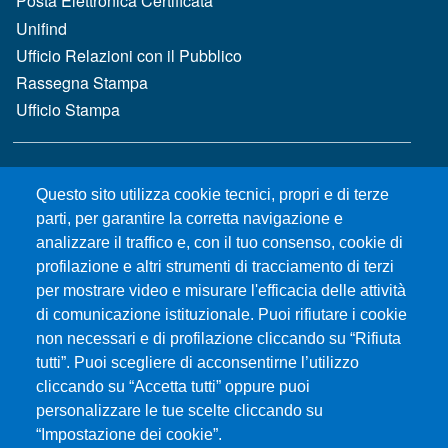
Posta Elettronica Certificata
Unifind
Ufficio Relazioni con il Pubblico
Rassegna Stampa
Ufficio Stampa
MENÙ FOOTER 2
Bandi e concorsi
Questo sito utilizza cookie tecnici, propri e di terze
Gare d'appalto
parti, per garantire la corretta navigazione e
Albo online
analizzare il traffico e, con il tuo consenso, cookie di
CIAM - Servizi Informatici
profilazione e altri strumenti di tracciamento di terzi
Brand Identity
per mostrare video e misurare l'efficacia delle attività
Elenco siti tematici
di comunicazione istituzionale. Puoi rifiutare i cookie
Servizi per Disabilità e DSA
non necessari e di profilazione cliccando su “Rifiuta
Sostieni Unime
tutti”. Puoi scegliere di acconsentirne l’utilizzo
cliccando su “Accetta tutti” oppure puoi
Performance - trasparenza
personalizzare le tue scelte cliccando su
“Impostazione dei cookie”.