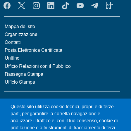
MENÙ SOCIAL
MENÙ FOOTER 1
Mappa del sito
Organizzazione
Contatti
Posta Elettronica Certificata
Unifind
Ufficio Relazioni con il Pubblico
Rassegna Stampa
Ufficio Stampa
MENÙ FOOTER 2
Bandi e concorsi
Questo sito utilizza cookie tecnici, propri e di terze
Gare d'appalto
parti, per garantire la corretta navigazione e
Albo online
analizzare il traffico e, con il tuo consenso, cookie di
CIAM - Servizi Informatici
profilazione e altri strumenti di tracciamento di terzi