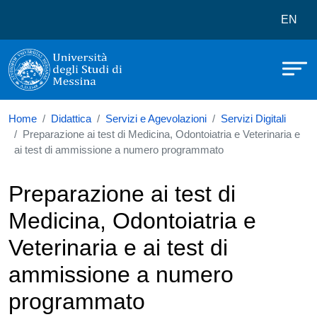
Università degli Studi di Messina
Salta al contenuto principale
Menù 
EN
Home
Didattica
Servizi e Agevolazioni
Servizi Digitali
Preparazione ai test di Medicina, Odontoiatria e Veterinaria e
ai test di ammissione a numero programmato
Preparazione ai test di
Medicina, Odontoiatria e
Veterinaria e ai test di
ammissione a numero
programmato