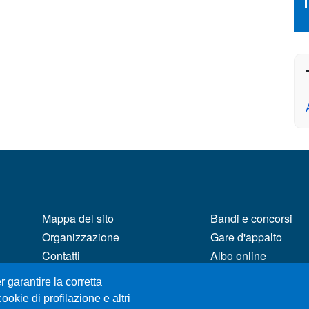
MENÙ FOOTER 1
MENÙ FOOTER 2
Mappa del sito
Bandi e concorsi
Organizzazione
Gare d'appalto
Contatti
Albo online
Posta Elettronica Certificata
CIAM - Servizi Infor
r garantire la corretta
Unifind
Brand Identity
ookie di profilazione e altri