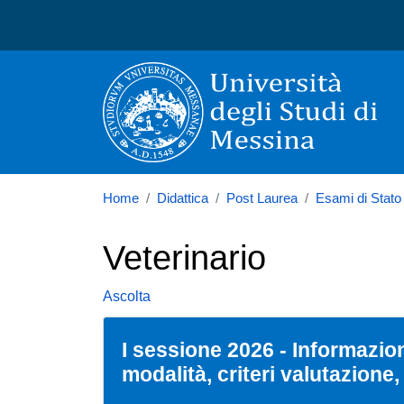
Università degli Studi di
Home
Didattica
Post Laurea
Esami di Stato
Veterinario
Ascolta
I sessione 2026 - Informazion
modalità, criteri valutazion