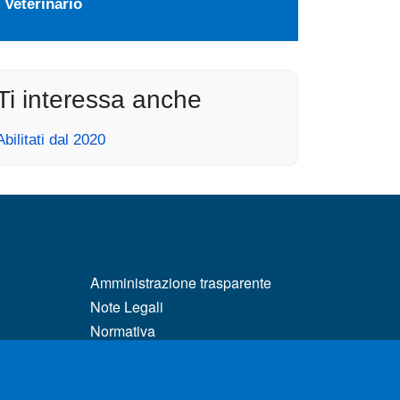
Veterinario
Ti interessa anche
Abilitati dal 2020
MENÙ FOOTER 3
Amministrazione trasparente
Note Legali
Normativa
matici
Atti di notifica
Pianificazione strategica