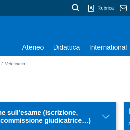
 Messina
Salta al contenuto principale
Menù di serviz
Cerca
Rubrica
Navigazione principale
Ateneo
Didattica
International
Veterinario
e sull’esame (iscrizione,
e, commissione giudicatrice…)