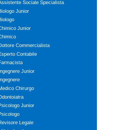
Assistente Sociale Specialista
Biologo Junior
Biologo
Chimico Junior
Chimico
Dottore Commercialista
Esperto Contabile
Farmacista
Ingegnere Junior
Ingegnere
Medico Chirurgo
Odontoiatra
Psicologo Junior
Psicologo
Revisore Legale