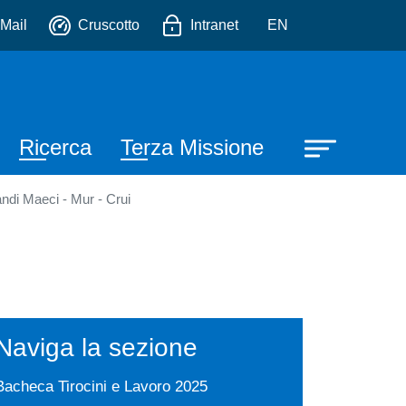
io
Mail
Cruscotto
Intranet
EN
Ricerca
Terza Missione
ndi Maeci - Mur - Crui
Naviga la sezione
Bacheca Tirocini e Lavoro 2025