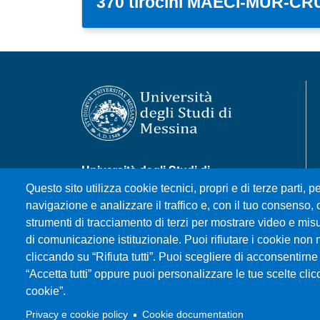
370 tirocini MAECI-MUR-CRUI
Università degli Studi di
Messina
Questo sito utilizza cookie tecnici, propri e di terze parti, pe
Piazza Pugliatti, 1 - 98122
navigazione e analizzare il traffico e, con il tuo consenso, c
Messina
strumenti di tracciamento di terzi per mostrare video e misura
Cod. Fiscale 80004070837
di comunicazione istituzionale. Puoi rifiutare i cookie non 
P.IVA 00724160833
cliccando su “Rifiuta tutti”. Puoi scegliere di acconsentirne 
Centralino: 090 676 1
“Accetta tutti” oppure puoi personalizzare le tue scelte cl
cookie”.
MENÙ SOCIAL
Privacy e cookie policy
Cookie documentation