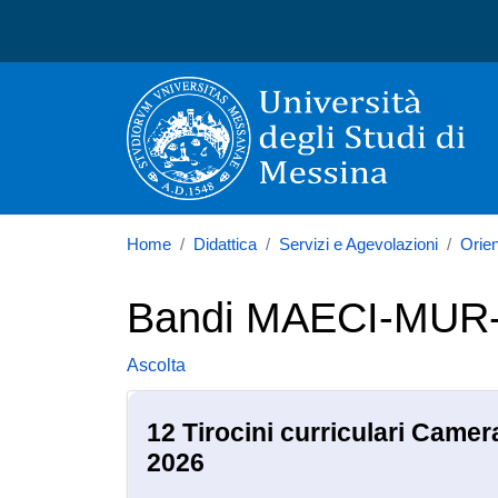
Università degli Studi di
Home
Didattica
Servizi e Agevolazioni
Orie
Bandi MAECI-MUR
Ascolta
12 Tirocini curriculari Came
2026