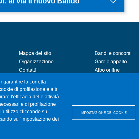
: al via il nuovo Bando
MENÙ FOOTER 1
MENÙ FOOTER 2
Mappa del sito
Bandi e concorsi
Organizzazione
Gare d'appalto
Contatti
Albo online
Posta Elettronica Certificata
CIAM - Servizi Infor
r garantire la corretta
Unifind
Brand Identity
ookie di profilazione e altri
Ufficio Relazioni con il
Elenco siti tematici
re l'efficacia delle attività
Pubblico
Servizi per Disabili
necessari e di profilazione
Rassegna Stampa
Sostieni Unime
l’utilizzo cliccando su
IMPOSTAZIONE DEI COOKIE
Ufficio Stampa
iccando su “Impostazione dei
Performance - tras