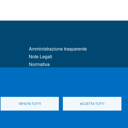
MENÙ FOOTER 3
Amministrazione trasparente
Note Legali
Normativa
matici
Atti di notifica
Pianificazione strategica
Privacy e cookie policy
tà e DSA
Rivedi le tue scelte sui cookie
Dati di monitoraggio
RIFIUTA TUTTI
ACCETTA TUTTI
parenza