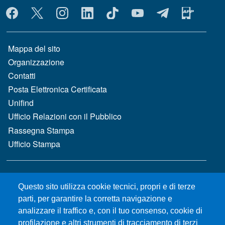
MENÙ SOCIAL
MENÙ FOOTER 1
Mappa del sito
Organizzazione
Contatti
Posta Elettronica Certificata
Unifind
Ufficio Relazioni con il Pubblico
Rassegna Stampa
Ufficio Stampa
MENÙ FOOTER 2
Bandi e concorsi
Questo sito utilizza cookie tecnici, propri e di terze
Gare d'appalto
parti, per garantire la corretta navigazione e
Albo online
analizzare il traffico e, con il tuo consenso, cookie di
CIAM - Servizi Informatici
profilazione e altri strumenti di tracciamento di terzi