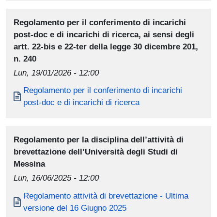
Regolamento per il conferimento di incarichi
post-doc e di incarichi di ricerca, ai sensi degli
artt. 22-bis e 22-ter della legge 30 dicembre 201,
n. 240
Lun, 19/01/2026 - 12:00
Document
Regolamento per il conferimento di incarichi
post-doc e di incarichi di ricerca
Regolamento per la disciplina dell’attività di
brevettazione dell’Università degli Studi di
Messina
Lun, 16/06/2025 - 12:00
Document
Regolamento attività di brevettazione - Ultima
versione del 16 Giugno 2025