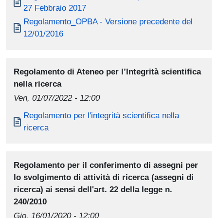
27 Febbraio 2017
Document
Regolamento_OPBA - Versione precedente del
12/01/2016
Regolamento di Ateneo per l’Integrità scientifica
nella ricerca
Ven, 01/07/2022 - 12:00
Document
Regolamento per l'integrità scientifica nella
ricerca
Regolamento per il conferimento di assegni per
lo svolgimento di attività di ricerca (assegni di
ricerca) ai sensi dell'art. 22 della legge n.
240/2010
Gio, 16/01/2020 - 12:00