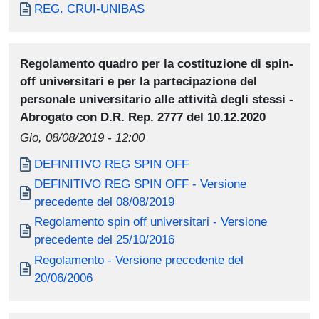
Document
REG. CRUI-UNIBAS
Regolamento quadro per la costituzione di spin-
off universitari e per la partecipazione del
personale universitario alle attività degli stessi -
Abrogato con D.R. Rep. 2777 del 10.12.2020
Gio, 08/08/2019 - 12:00
Document
DEFINITIVO REG SPIN OFF
Document
DEFINITIVO REG SPIN OFF - Versione
precedente del 08/08/2019
Document
Regolamento spin off universitari - Versione
precedente del 25/10/2016
Document
Regolamento - Versione precedente del
20/06/2006