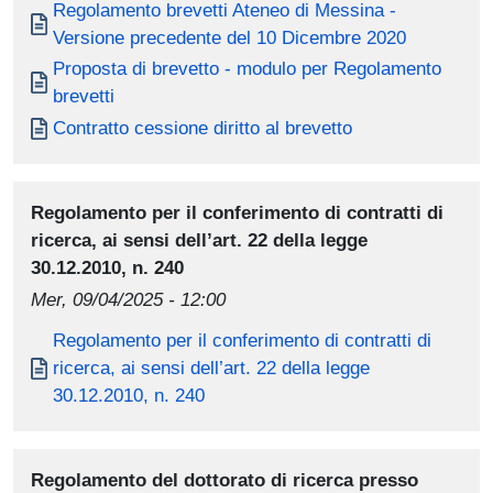
Document
Regolamento brevetti Ateneo di Messina -
Versione precedente del 10 Dicembre 2020
Document
Proposta di brevetto - modulo per Regolamento
brevetti
Document
Contratto cessione diritto al brevetto
Regolamento per il conferimento di contratti di
ricerca, ai sensi dell’art. 22 della legge
30.12.2010, n. 240
Mer, 09/04/2025 - 12:00
Document
Regolamento per il conferimento di contratti di
ricerca, ai sensi dell’art. 22 della legge
30.12.2010, n. 240
Regolamento del dottorato di ricerca presso