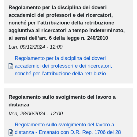
Regolamento per la disciplina dei doveri
accademici dei professori e dei ricercatori,
nonché per l’attribuzione della retribuzione
aggiuntiva ai ricercatori a tempo indeterminato,
ai sensi dell’art. 6 della legge n. 240/2010
Lun, 09/12/2024 - 12:00
Document
Regolamento per la disciplina dei doveri
accademici dei professori e dei ricercatori,
nonché per l’attribuzione della retribuzio
Regolamento sullo svolgimento del lavoro a
distanza
Ven, 28/06/2024 - 12:00
Document
Regolamento sullo svolgimento del lavoro a
distanza - Emanato con D.R. Rep. 1706 del 28