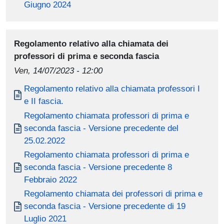
Giugno 2024
Regolamento relativo alla chiamata dei
professori di prima e seconda fascia
Ven, 14/07/2023 - 12:00
Document
Regolamento relativo alla chiamata professori I
e II fascia.
Document
Regolamento chiamata professori di prima e
seconda fascia - Versione precedente del
25.02.2022
Document
Regolamento chiamata professori di prima e
seconda fascia - Versione precedente 8
Febbraio 2022
Document
Regolamento chiamata dei professori di prima e
seconda fascia - Versione precedente di 19
Luglio 2021