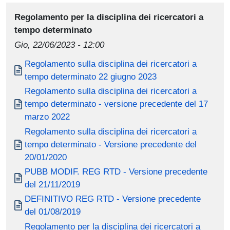
Regolamento per la disciplina dei ricercatori a
tempo determinato
Gio, 22/06/2023 - 12:00
Document
Regolamento sulla disciplina dei ricercatori a
tempo determinato 22 giugno 2023
Document
Regolamento sulla disciplina dei ricercatori a
tempo determinato - versione precedente del 17
marzo 2022
Document
Regolamento sulla disciplina dei ricercatori a
tempo determinato - Versione precedente del
20/01/2020
Document
PUBB MODIF. REG RTD - Versione precedente
del 21/11/2019
Document
DEFINITIVO REG RTD - Versione precedente
del 01/08/2019
Document
Regolamento per la disciplina dei ricercatori a