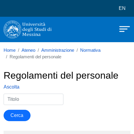
Università degli Studi di Messina
Salta al contenuto principale
Menù 
EN
Home
Ateneo
Amministrazione
Normativa
Regolamenti del personale
Regolamenti del personale
Ascolta
Cerca