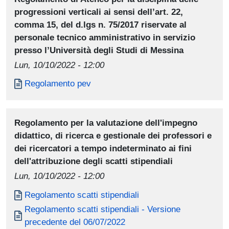
progressioni verticali ai sensi dell’art. 22,
comma 15, del d.lgs n. 75/2017 riservate al
personale tecnico amministrativo in servizio
presso l’Università degli Studi di Messina
Lun, 10/10/2022 - 12:00
Document
Regolamento pev
Regolamento per la valutazione dell'impegno
didattico, di ricerca e gestionale dei professori e
dei ricercatori a tempo indeterminato ai fini
dell'attribuzione degli scatti stipendiali
Lun, 10/10/2022 - 12:00
Document
Regolamento scatti stipendiali
Document
Regolamento scatti stipendiali - Versione
precedente del 06/07/2022