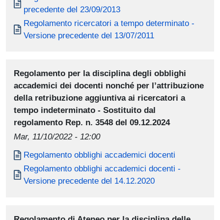
precedente del 23/09/2013
Document
Regolamento ricercatori a tempo determinato -
Versione precedente del 13/07/2011
Regolamento per la disciplina degli obblighi
accademici dei docenti nonché per l’attribuzione
della retribuzione aggiuntiva ai ricercatori a
tempo indeterminato - Sostituito dal
regolamento Rep. n. 3548 del 09.12.2024
Mar, 11/10/2022 - 12:00
Document
Regolamento obblighi accademici docenti
Document
Regolamento obblighi accademici docenti -
Versione precedente del 14.12.2020
Regolamento di Ateneo per la disciplina delle