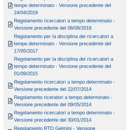
tempo determinato - Versione precedente del
24/04/2019
Document
Regolamento ricercatori a tempo determinato -
Versione precedente del 06/08/2018
Document
Regolamento per la disciplina dei ricercatori a
tempo determinato - Versione precedente del
17/05/2017
Document
Regolamento per la disciplina dei ricercatori a
tempo determinato - Versione precedente del
01/09/2015
Document
Regolamento ricercatori a tempo determinato -
Versione precedente del 22/07/2014
Document
Regolamento riceratori a tempo determinato -
Versione precedente del 09/05/2014
Document
Regolamento ricercatori a tempo determinato -
Versione precedente del 30/01/2014
Document
Regolamento RTD Gelmini - Versione