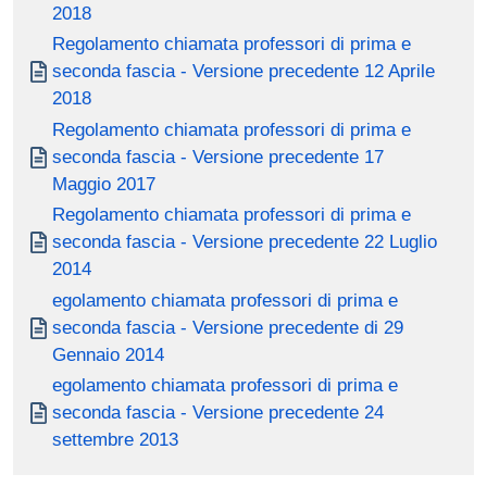
2018
Document
Regolamento chiamata professori di prima e
seconda fascia - Versione precedente 12 Aprile
2018
Document
Regolamento chiamata professori di prima e
seconda fascia - Versione precedente 17
Maggio 2017
Document
Regolamento chiamata professori di prima e
seconda fascia - Versione precedente 22 Luglio
2014
Document
egolamento chiamata professori di prima e
seconda fascia - Versione precedente di 29
Gennaio 2014
Document
egolamento chiamata professori di prima e
seconda fascia - Versione precedente 24
settembre 2013