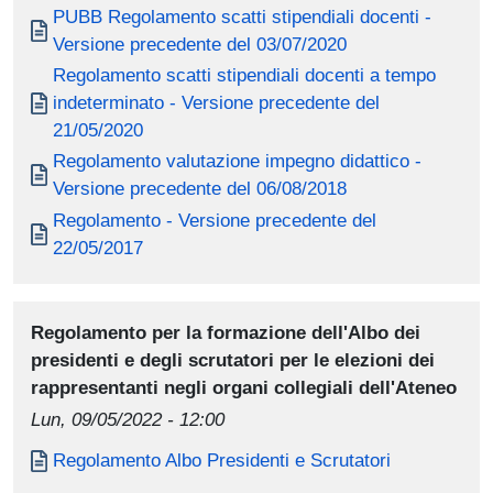
Document
PUBB Regolamento scatti stipendiali docenti -
Versione precedente del 03/07/2020
Document
Regolamento scatti stipendiali docenti a tempo
indeterminato - Versione precedente del
21/05/2020
Document
Regolamento valutazione impegno didattico -
Versione precedente del 06/08/2018
Document
Regolamento - Versione precedente del
22/05/2017
Regolamento per la formazione dell'Albo dei
presidenti e degli scrutatori per le elezioni dei
rappresentanti negli organi collegiali dell'Ateneo
Lun, 09/05/2022 - 12:00
Document
Regolamento Albo Presidenti e Scrutatori