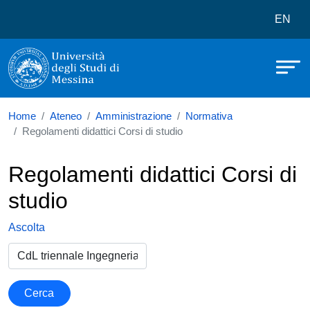
Università degli Studi di Messina
Salta al contenuto principale
Menù 
EN
Home
Ateneo
Amministrazione
Normativa
Regolamenti didattici Corsi di studio
Regolamenti didattici Corsi di
studio
Ascolta
Cerca