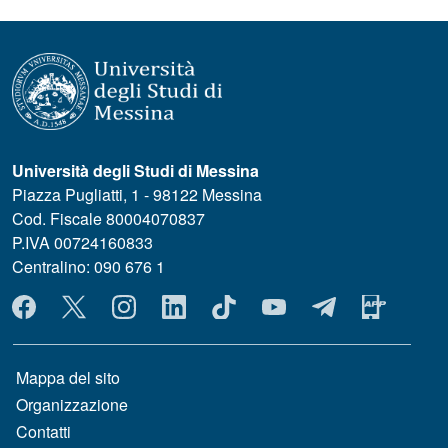
Università degli Studi di Messina
Piazza Pugliatti, 1 - 98122 Messina
Cod. Fiscale 80004070837
P.IVA 00724160833
Centralino: 090 676 1
MENÙ SOCIAL
MENÙ FOOTER 1
Mappa del sito
Organizzazione
Contatti