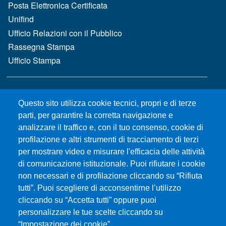
Posta Elettronica Certificata
Unifind
Ufficio Relazioni con il Pubblico
Rassegna Stampa
Ufficio Stampa
MENÙ FOOTER 2
Bandi e concorsi
Questo sito utilizza cookie tecnici, propri e di terze
Gare d'appalto
parti, per garantire la corretta navigazione e
Albo online
analizzare il traffico e, con il tuo consenso, cookie di
CIAM - Servizi Informatici
profilazione e altri strumenti di tracciamento di terzi
Brand Identity
per mostrare video e misurare l'efficacia delle attività
Elenco siti tematici
di comunicazione istituzionale. Puoi rifiutare i cookie
Servizi per Disabilità e DSA
non necessari e di profilazione cliccando su “Rifiuta
Sostieni Unime
tutti”. Puoi scegliere di acconsentirne l’utilizzo
cliccando su “Accetta tutti” oppure puoi
Performance - trasparenza
personalizzare le tue scelte cliccando su
“Impostazione dei cookie”.