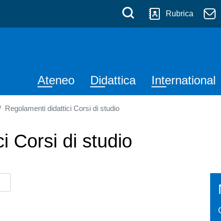
 Messina
Salta al contenuto principale
Menù di serviz
Cerca
Rubrica
Navigazione principale
Ateneo
Didattica
International
Regolamenti didattici Corsi di studio
i Corsi di studio