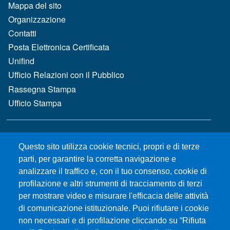
MENÙ FOOTER 1
Mappa del sito
Organizzazione
Contatti
Posta Elettronica Certificata
Unifind
Ufficio Relazioni con il Pubblico
Rassegna Stampa
Ufficio Stampa
MENÙ FOOTER 2
Bandi e concorsi
Questo sito utilizza cookie tecnici, propri e di terze
Gare d'appalto
parti, per garantire la corretta navigazione e
Albo online
analizzare il traffico e, con il tuo consenso, cookie di
CIAM - Servizi Informatici
profilazione e altri strumenti di tracciamento di terzi
Brand Identity
per mostrare video e misurare l'efficacia delle attività
Elenco siti tematici
di comunicazione istituzionale. Puoi rifiutare i cookie
Servizi per Disabilità e DSA
non necessari e di profilazione cliccando su “Rifiuta