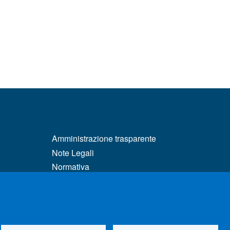
MENÙ FOOTER 3
Amministrazione trasparente
Note Legali
Normativa
matici
Atti di notifica
Pianificazione strategica
Privacy e cookie policy
tà e DSA
Rivedi le tue scelte sui cookie