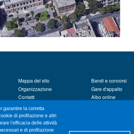
MENÙ FOOTER 1
MENÙ FOOTER 2
Mappa del sito
Bandi e concorsi
Organizzazione
Gare d'appalto
Contatti
Albo online
Posta Elettronica Certificata
CIAM - Servizi Infor
r garantire la corretta
Unifind
Brand Identity
ookie di profilazione e altri
Ufficio Relazioni con il
Elenco siti tematici
re l'efficacia delle attività
Pubblico
Servizi per Disabili
necessari e di profilazione