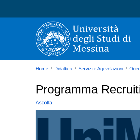
Università degli Studi di
Home
Didattica
Servizi e Agevolazioni
Orie
Programma Recruit
Ascolta