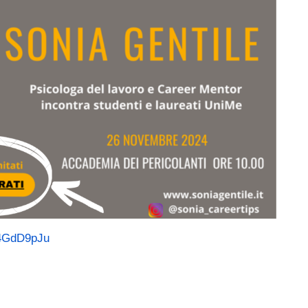
(link is external)
W4GdD9pJu