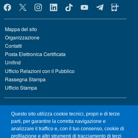
MENÙ SOCIAL
MENÙ FOOTER 1
Mappa del sito
Organizzazione
Contatti
Posta Elettronica Certificata
Unifind
Ufficio Relazioni con il Pubblico
Rassegna Stampa
Ufficio Stampa
MENÙ FOOTER 2
Bandi e concorsi
Questo sito utilizza cookie tecnici, propri e di terze
Gare d'appalto
parti, per garantire la corretta navigazione e
Albo online
analizzare il traffico e, con il tuo consenso, cookie di
CIAM - Servizi Informatici
profilazione e altri strumenti di tracciamento di terzi