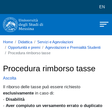
Università degli Studi di Messina
Salta al contenuto principale
Menù 
EN
Home
Didattica
Servizi e Agevolazioni
Opportunità e premi
Agevolazioni e Premialità Studenti
Procedura rimborso tasse
Procedura rimborso tasse
Ascolta
Il riborso delle tasse può essere richiesto
esclusivamente
in caso di:
-
Disabilità
-
Aver compiuto un versamento errato o duplicato