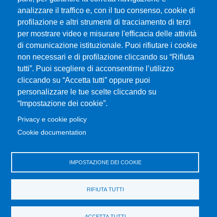
Albo online
analizzare il traffico e, con il tuo consenso, cookie di
CIAM - Servizi Informatici
profilazione e altri strumenti di tracciamento di terzi
Brand Identity
per mostrare video e misurare l'efficacia delle attività
Elenco siti tematici
di comunicazione istituzionale. Puoi rifiutare i cookie
Servizi per Disabilità e DSA
non necessari e di profilazione cliccando su “Rifiuta
tutti”. Puoi scegliere di acconsentirne l’utilizzo
Sostieni Unime
cliccando su “Accetta tutti” oppure puoi
Performance - trasparenza
personalizzare le tue scelte cliccando su
“Impostazione dei cookie”.
MENÙ FOOTER 3
Amministrazione trasparente
Privacy e cookie policy
Note Legali
Cookie documentation
Normativa
Atti di notifica
IMPOSTAZIONE DEI COOKIE
Pianificazione strategica
Privacy e cookie policy
RIFIUTA TUTTI
Rivedi le tue scelte sui cookie
Dati di monitoraggio
ACCETTA TUTTI