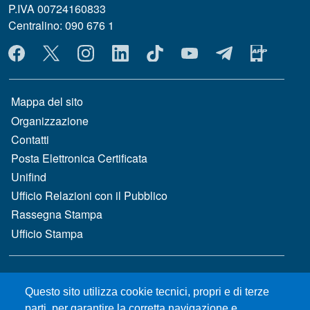
P.IVA 00724160833
Centralino: 090 676 1
MENÙ SOCIAL
MENÙ FOOTER 1
Mappa del sito
Organizzazione
Contatti
Posta Elettronica Certificata
Unifind
Ufficio Relazioni con il Pubblico
Rassegna Stampa
Ufficio Stampa
MENÙ FOOTER 2
Bandi e concorsi
Questo sito utilizza cookie tecnici, propri e di terze
Gare d'appalto
parti, per garantire la corretta navigazione e