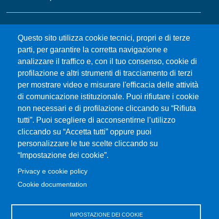
MENÙ FOOTER 2
Bandi e concorsi
Questo sito utilizza cookie tecnici, propri e di terze
Gare d'appalto
parti, per garantire la corretta navigazione e
Albo online
analizzare il traffico e, con il tuo consenso, cookie di
CIAM - Servizi Informatici
profilazione e altri strumenti di tracciamento di terzi
Brand Identity
per mostrare video e misurare l'efficacia delle attività
Elenco siti tematici
di comunicazione istituzionale. Puoi rifiutare i cookie
Servizi per Disabilità e DSA
non necessari e di profilazione cliccando su “Rifiuta
Sostieni Unime
tutti”. Puoi scegliere di acconsentirne l’utilizzo
cliccando su “Accetta tutti” oppure puoi
Performance - trasparenza
personalizzare le tue scelte cliccando su
“Impostazione dei cookie”.
MENÙ FOOTER 3
Amministrazione trasparente
Privacy e cookie policy
Note Legali
Cookie documentation
Normativa
Atti di notifica
IMPOSTAZIONE DEI COOKIE