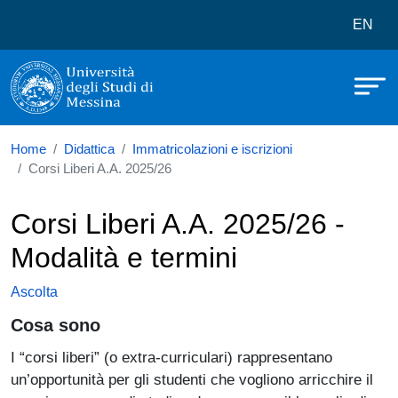
Università degli Studi di Messina
Salta al contenuto principale
Menù 
EN
Home
Didattica
Immatricolazioni e iscrizioni
Corsi Liberi A.A. 2025/26
Corsi Liberi A.A. 2025/26 -
Modalità e termini
Ascolta
Cosa sono
I “corsi liberi” (o extra-curriculari) rappresentano
un’opportunità per gli studenti che vogliono arricchire il