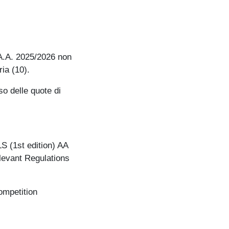
A.A. 2025/2026 non
ia (10).
so delle quote di
 (1st edition) AA
elevant Regulations
ompetition