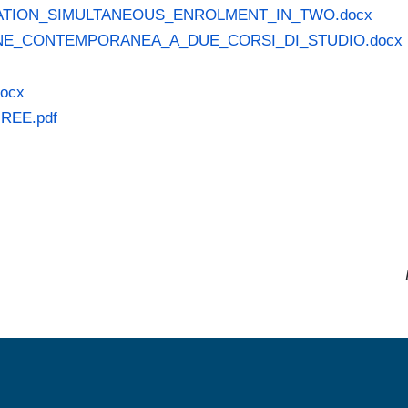
CATION_SIMULTANEOUS_ENROLMENT_IN_TWO.docx
ONE_CONTEMPORANEA_A_DUE_CORSI_DI_STUDIO.docx
ocx
REE.pdf
MENÙ FOOTER 1
MENÙ FOOTER 2