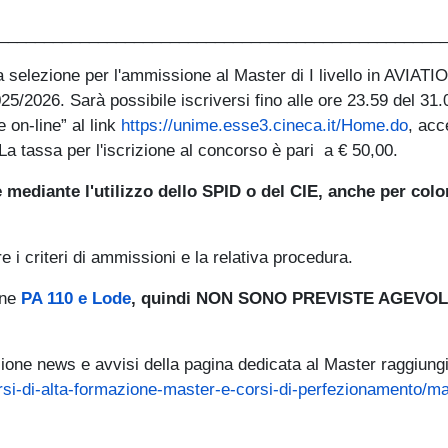
_________________________________________________
la selezione per l'ammissione al Master di I livello in AVI
26. Sarà possibile iscriversi fino alle ore 23.59 del 31.0
 on-line” al link
https://unime.esse3.cineca.it/Home.do
, acc
a tassa per l'iscrizione al concorso è pari a € 50,00.
 mediante l'utilizzo dello SPID o del CIE, anche per colo
 i criteri di ammissioni e la relativa procedura.
(link is external)
one
PA 110 e Lode
, quindi NON SONO PREVISTE AGEVOL
zione news e avvisi della pagina dedicata al Master raggiungib
orsi-di-alta-formazione-master-e-corsi-di-perfezionamento/m