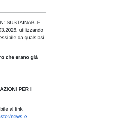
__________________
ATION: SUSTAINABLE
3.2026, utilizzando
essibile da qualsiasi
ro che erano già
AZIONI PER I
ile al link
aster/news-e