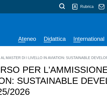
 Messina
Salta al contenuto principale
Menù di serviz
Cerca
Rubrica
Navigazione principale
Ateneo
Didattica
International
MASTER DI I LIVELLO IN AVIATION: SUSTAINABLE DEVELOPMEN
SO PER L'AMMISSIONE 
TION: SUSTAINABLE DE
025/2026