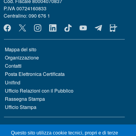
Cod. Fiscale 80004070837
P.IVA 00724160833
Centralino: 090 676 1
MENÙ SOCIAL
MENÙ FOOTER 1
Mappa del sito
Organizzazione
Contatti
Posta Elettronica Certificata
Unifind
Ufficio Relazioni con il Pubblico
Rassegna Stampa
Ufficio Stampa
MENÙ FOOTER 2
Bandi e concorsi
Questo sito utilizza cookie tecnici, propri e di terze
Gare d'appalto