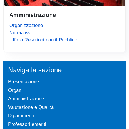
Amministrazione
Organizzazione
Normativa
Ufficio Relazioni con il Pubblico
Naviga la sezione
Presentazione
Organi
Amministrazione
Valutazione e Qualità
Dipartimenti
Professori emeriti