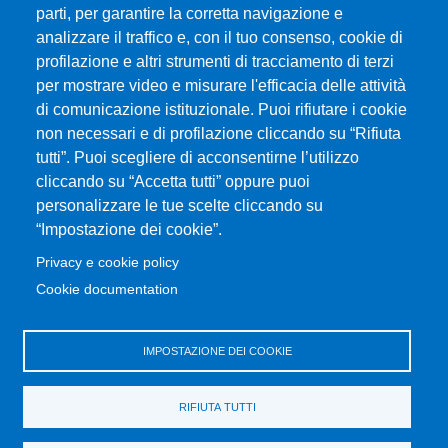
parti, per garantire la corretta navigazione e
Albo online
analizzare il traffico e, con il tuo consenso, cookie di
CIAM - Servizi Informatici
profilazione e altri strumenti di tracciamento di terzi
Brand Identity
per mostrare video e misurare l'efficacia delle attività
Elenco siti tematici
di comunicazione istituzionale. Puoi rifiutare i cookie
Servizi per Disabilità e DSA
non necessari e di profilazione cliccando su “Rifiuta
Sostieni Unime
tutti”. Puoi scegliere di acconsentirne l’utilizzo
cliccando su “Accetta tutti” oppure puoi
Performance - trasparenza
personalizzare le tue scelte cliccando su
“Impostazione dei cookie”.
MENÙ FOOTER 3
Amministrazione trasparente
Privacy e cookie policy
Note Legali
Cookie documentation
Normativa
Atti di notifica
IMPOSTAZIONE DEI COOKIE
Pianificazione strategica
Privacy e cookie policy
RIFIUTA TUTTI
Rivedi le tue scelte sui cookie
Dati di monitoraggio