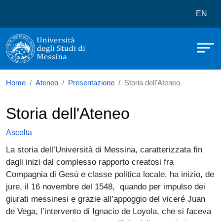
Università degli Studi di Messina
Salta al contenuto principale
Menù 
EN
Home
Ateneo
Presentazione
Storia dell'Ateneo
Storia dell'Ateneo
Ascolta
La storia dell’Università di Messina, caratterizzata fin
dagli inizi dal complesso rapporto creatosi fra
Compagnia di Gesù e classe politica locale, ha inizio, de
jure, il 16 novembre del 1548, quando per impulso dei
giurati messinesi e grazie all’appoggio del viceré Juan
de Vega, l’in­tervento di Ignacio de Loyola, che si faceva