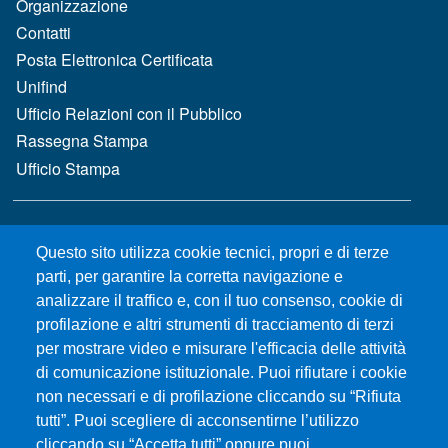
Organizzazione
Contatti
Posta Elettronica Certificata
Unifind
Ufficio Relazioni con il Pubblico
Rassegna Stampa
Ufficio Stampa
MENÙ FOOTER 2
Bandi e concorsi
Questo sito utilizza cookie tecnici, propri e di terze
Gare d'appalto
parti, per garantire la corretta navigazione e
Albo online
analizzare il traffico e, con il tuo consenso, cookie di
CIAM - Servizi Informatici
profilazione e altri strumenti di tracciamento di terzi
Brand Identity
per mostrare video e misurare l'efficacia delle attività
Elenco siti tematici
di comunicazione istituzionale. Puoi rifiutare i cookie
Servizi per Disabilità e DSA
non necessari e di profilazione cliccando su “Rifiuta
tutti”. Puoi scegliere di acconsentirne l’utilizzo
Sostieni Unime
cliccando su “Accetta tutti” oppure puoi