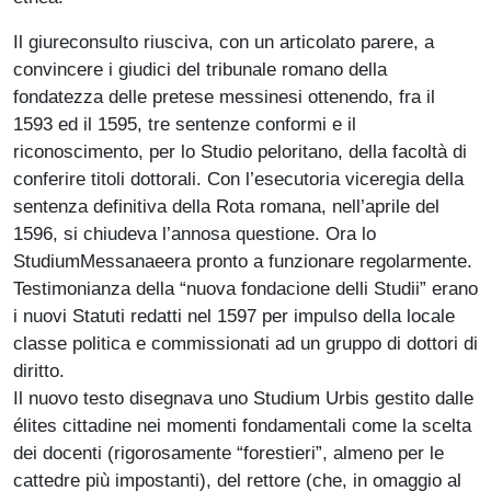
Il giureconsulto riusciva, con un articolato parere, a
convincere i giudici del tribunale romano della
fondatezza delle pretese messinesi ottenendo, fra il
1593 ed il 1595, tre sentenze conformi e il
riconoscimento, per lo Studio peloritano, della facoltà di
conferire titoli dottorali. Con l’esecutoria viceregia della
sentenza definitiva della Rota romana, nell’aprile del
1596, si chiudeva l’annosa questione. Ora lo
StudiumMessanaeera pronto a funzionare regolarmente.
Testimonianza della “nuova fondacione delli Studii” erano
i nuovi Statuti redatti nel 1597 per impulso della locale
classe politica e commissionati ad un gruppo di dottori di
diritto.
Il nuovo testo disegnava uno Studium Urbis gestito dalle
élites cittadine nei momenti fondamentali come la scelta
dei docenti (rigorosamen­te “forestieri”, almeno per le
cattedre più impostanti), del retto­re (che, in omaggio al