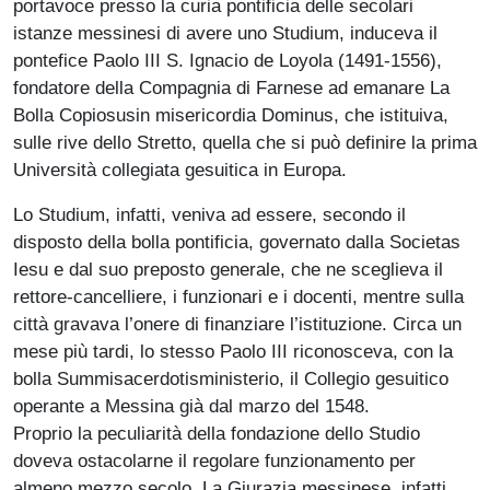
portavoce presso la curia pontificia delle secolari
istanze mes­sinesi di avere uno Studium, induceva il
pontefice Paolo III S. Ignacio de Loyola (1491-1556),
fondatore della Compagnia di Farnese ad emanare La
Bolla Copiosusin misericordia Dominus, che istituiva,
sulle rive dello Stretto, quella che si può definire la prima
Università collegiata gesuitica in Europa.
Lo Studium, infatti, veniva ad essere, secondo il
disposto della bolla pontificia, governato dalla Societas
Iesu e dal suo preposto generale, che ne sceglieva il
rettore-cancelliere, i funzionari e i docenti, mentre sulla
città gravava l’onere di finanziare l’istituzione. Circa un
mese più tardi, lo stesso Paolo III riconosceva, con la
bolla Summisacerdotisministerio, il Collegio gesuitico
operante a Messina già dal marzo del 1548.
Proprio la peculiarità della fondazione dello Studio
doveva ostacolarne il regolare funzionamento per
almeno mezzo secolo. La Giurazia messinese, infatti,