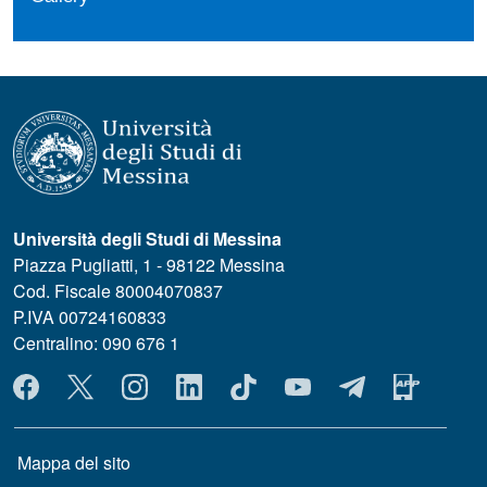
Università degli Studi di Messina
Piazza Pugliatti, 1 - 98122 Messina
Cod. Fiscale 80004070837
P.IVA 00724160833
Centralino: 090 676 1
MENÙ SOCIAL
MENÙ FOOTER 1
Mappa del sito