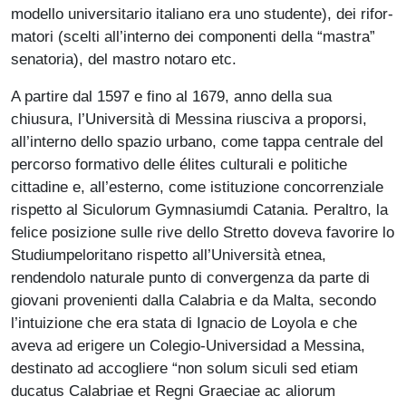
modello universitario italiano era uno studente), dei rifor­
matori (scelti all’in­terno dei componenti della “mastra”
sena­toria), del mastro notaro etc.
A partire dal 1597 e fino al 1679, anno della sua
chiusura, l’Università di Messina riusciva a proporsi,
all’interno dello spazio urbano, come tappa centrale del
percorso formativo delle élites culturali e politiche
cittadine e, all’esterno, come istituzione concorrenziale
rispetto al Siculorum Gymnasiumdi Catania. Peraltro, la
felice posizione sulle rive dello Stretto doveva favorire lo
Studiumpeloritano rispetto all’Università etnea,
rendendolo naturale punto di convergenza da parte di
giovani provenienti dalla Calabria e da Malta, secondo
l’intuizione che era stata di Ignacio de Loyola e che
aveva ad erigere un Colegio-Universidad a Messina,
destinato ad accogliere “non solum siculi sed etiam
ducatus Calabriae et Regni Graeciae ac aliorum