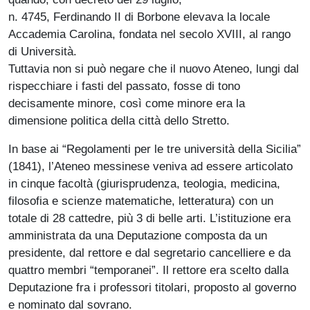
n. 4745, Ferdinando II di Borbone elevava la locale
Accademia Carolina, fon­data nel secolo XVIII, al rango
di Università.
Tuttavia non si può negare che il nuovo Ateneo, lungi dal
rispec­chiare i fasti del passato, fosse di tono
decisamente minore, così come minore era la
dimensione politica della città dello Stretto.
In base ai “Regolamenti per le tre università della Sicilia”
(1841), l’Ateneo messinese veniva ad essere articolato
in cinque facoltà (giurisprudenza, teologia, medicina,
filosofia e scienze matema­tiche, letteratura) con un
totale di 28 cattedre, più 3 di belle arti. L’isti­tuzione era
amministrata da una Depu­tazione composta da un
presidente, dal rettore e dal segretario cancelliere e da
quattro membri “temporanei”. Il rettore era scelto dalla
Deputazione fra i professori titolari, proposto al governo
e nominato dal sovrano.