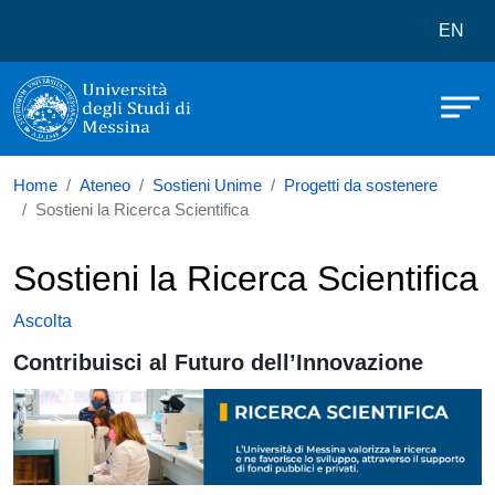
Università degli Studi di Messina
Salta al contenuto principale
Menù 
EN
Home
Ateneo
Sostieni Unime
Progetti da sostenere
Sostieni la Ricerca Scientifica
Sostieni la Ricerca Scientifica
Ascolta
Contribuisci al Futuro dell’Innovazione