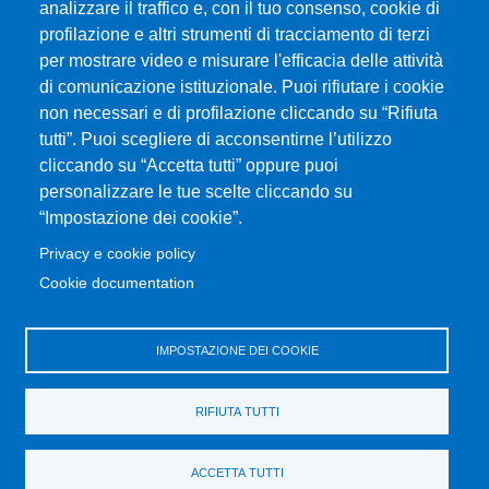
analizzare il traffico e, con il tuo consenso, cookie di
CIAM - Servizi Informatici
profilazione e altri strumenti di tracciamento di terzi
Brand Identity
per mostrare video e misurare l'efficacia delle attività
Elenco siti tematici
di comunicazione istituzionale. Puoi rifiutare i cookie
Servizi per Disabilità e DSA
non necessari e di profilazione cliccando su “Rifiuta
tutti”. Puoi scegliere di acconsentirne l’utilizzo
Sostieni Unime
cliccando su “Accetta tutti” oppure puoi
Performance - trasparenza
personalizzare le tue scelte cliccando su
“Impostazione dei cookie”.
MENÙ FOOTER 3
Amministrazione trasparente
Privacy e cookie policy
Note Legali
Cookie documentation
Normativa
Atti di notifica
IMPOSTAZIONE DEI COOKIE
Pianificazione strategica
Privacy e cookie policy
RIFIUTA TUTTI
Rivedi le tue scelte sui cookie
Dati di monitoraggio
ACCETTA TUTTI