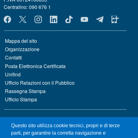
Centralino: 090 676 1
MENÙ SOCIAL
MENÙ FOOTER 1
Mappa del sito
Organizzazione
Contatti
Posta Elettronica Certificata
Unifind
Ufficio Relazioni con il Pubblico
Rassegna Stampa
Ufficio Stampa
MENÙ FOOTER 2
Bandi e concorsi
Questo sito utilizza cookie tecnici, propri e di terze
Gare d'appalto
parti, per garantire la corretta navigazione e
Albo online