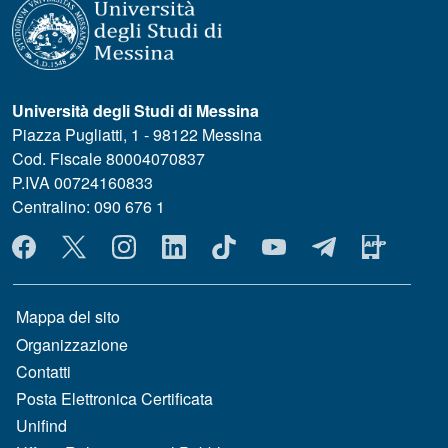
Università degli Studi di Messina
Piazza Pugliatti, 1 - 98122 Messina
Cod. Fiscale 80004070837
P.IVA 00724160833
Centralino: 090 676 1
MENÙ SOCIAL
MENÙ FOOTER 1
Mappa del sito
Organizzazione
Contatti
Posta Elettronica Certificata
Unifind