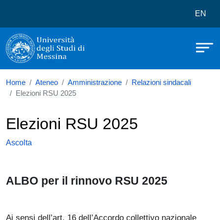
Università degli Studi di Messina
Salta al contenuto principale
Menù 
EN
Home
Ateneo
Amministrazione
Relazioni sindacali
Elezioni RSU 2025
Elezioni RSU 2025
Ascolta
ALBO per il rinnovo RSU 2025
Ai sensi dell’art. 16 dell’Accordo collettivo nazionale