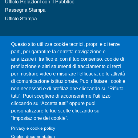
Ufficio Relazioni con il Pubblico
Rassegna Stampa
Ufficio Stampa
MENÙ FOOTER 2
Bandi e concorsi
Questo sito utilizza cookie tecnici, propri e di terze
Gare d'appalto
parti, per garantire la corretta navigazione e
Albo online
analizzare il traffico e, con il tuo consenso, cookie di
CIAM - Servizi Informatici
profilazione e altri strumenti di tracciamento di terzi
Brand Identity
per mostrare video e misurare l'efficacia delle attività
Elenco siti tematici
di comunicazione istituzionale. Puoi rifiutare i cookie
Servizi per Disabilità e DSA
non necessari e di profilazione cliccando su “Rifiuta
tutti”. Puoi scegliere di acconsentirne l’utilizzo
Sostieni Unime
cliccando su “Accetta tutti” oppure puoi
Performance - trasparenza
personalizzare le tue scelte cliccando su
“Impostazione dei cookie”.
MENÙ FOOTER 3
Amministrazione trasparente
Privacy e cookie policy
Note Legali
Cookie documentation