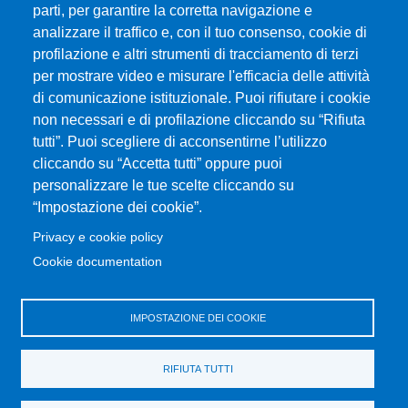
parti, per garantire la corretta navigazione e
Albo online
analizzare il traffico e, con il tuo consenso, cookie di
CIAM - Servizi Informatici
profilazione e altri strumenti di tracciamento di terzi
Brand Identity
per mostrare video e misurare l'efficacia delle attività
Elenco siti tematici
di comunicazione istituzionale. Puoi rifiutare i cookie
Servizi per Disabilità e DSA
non necessari e di profilazione cliccando su “Rifiuta
Sostieni Unime
tutti”. Puoi scegliere di acconsentirne l’utilizzo
cliccando su “Accetta tutti” oppure puoi
Performance - trasparenza
personalizzare le tue scelte cliccando su
“Impostazione dei cookie”.
MENÙ FOOTER 3
Amministrazione trasparente
Privacy e cookie policy
Note Legali
Cookie documentation
Normativa
Atti di notifica
IMPOSTAZIONE DEI COOKIE
Pianificazione strategica
Privacy e cookie policy
RIFIUTA TUTTI
Rivedi le tue scelte sui cookie
Dati di monitoraggio