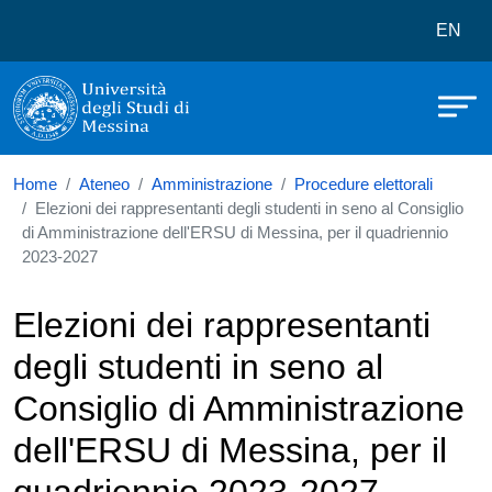
Università degli Studi di Messina
Salta al contenuto principale
Menù 
EN
Home
Ateneo
Amministrazione
Procedure elettorali
Elezioni dei rappresentanti degli studenti in seno al Consiglio
di Amministrazione dell'ERSU di Messina, per il quadriennio
2023-2027
Elezioni dei rappresentanti
degli studenti in seno al
Consiglio di Amministrazione
dell'ERSU di Messina, per il
quadriennio 2023-2027