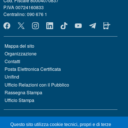
Cod. Fiscale 80004070837
P.IVA 00724160833
Centralino: 090 676 1
MENÙ SOCIAL
MENÙ FOOTER 1
Mappa del sito
Organizzazione
Contatti
Posta Elettronica Certificata
Unifind
Ufficio Relazioni con il Pubblico
Rassegna Stampa
Ufficio Stampa
MENÙ FOOTER 2
Bandi e concorsi
Questo sito utilizza cookie tecnici, propri e di terze
Gare d'appalto