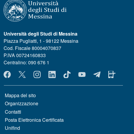
Università degli Studi di Messina
Piazza Pugliatti, 1 - 98122 Messina
Cod. Fiscale 80004070837
P.IVA 00724160833
Centralino: 090 676 1
MENÙ SOCIAL
MENÙ FOOTER 1
Mappa del sito
Organizzazione
Contatti
Posta Elettronica Certificata
Unifind