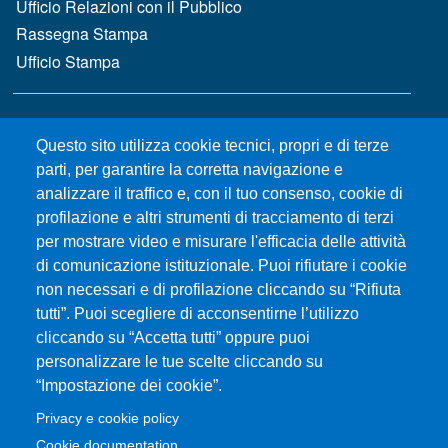
Ufficio Relazioni con il Pubblico
Rassegna Stampa
Ufficio Stampa
MENÙ FOOTER 2
Bandi e concorsi
Questo sito utilizza cookie tecnici, propri e di terze
Gare d'appalto
parti, per garantire la corretta navigazione e
Albo online
analizzare il traffico e, con il tuo consenso, cookie di
CIAM - Servizi Informatici
profilazione e altri strumenti di tracciamento di terzi
Brand Identity
per mostrare video e misurare l'efficacia delle attività
Elenco siti tematici
di comunicazione istituzionale. Puoi rifiutare i cookie
Servizi per Disabilità e DSA
non necessari e di profilazione cliccando su “Rifiuta
tutti”. Puoi scegliere di acconsentirne l’utilizzo
Sostieni Unime
cliccando su “Accetta tutti” oppure puoi
Performance - trasparenza
personalizzare le tue scelte cliccando su
“Impostazione dei cookie”.
MENÙ FOOTER 3
Amministrazione trasparente
Privacy e cookie policy
Note Legali
Cookie documentation