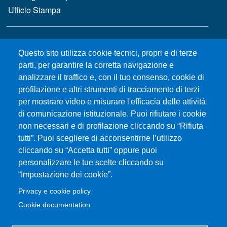
Ufficio Stampa
MENÙ FOOTER 2
Bandi e concorsi
Questo sito utilizza cookie tecnici, propri e di terze
Gare d'appalto
parti, per garantire la corretta navigazione e
Albo online
analizzare il traffico e, con il tuo consenso, cookie di
CIAM - Servizi Informatici
profilazione e altri strumenti di tracciamento di terzi
Brand Identity
per mostrare video e misurare l'efficacia delle attività
Elenco siti tematici
di comunicazione istituzionale. Puoi rifiutare i cookie
Servizi per Disabilità e DSA
non necessari e di profilazione cliccando su “Rifiuta
Sostieni Unime
tutti”. Puoi scegliere di acconsentirne l’utilizzo
cliccando su “Accetta tutti” oppure puoi
Performance - trasparenza
personalizzare le tue scelte cliccando su
“Impostazione dei cookie”.
MENÙ FOOTER 3
Amministrazione trasparente
Privacy e cookie policy
Note Legali
Cookie documentation
Normativa