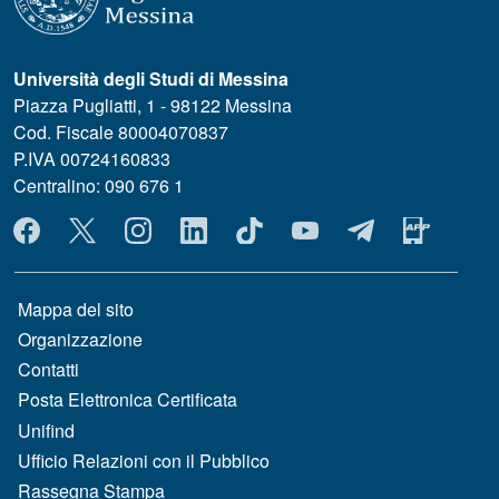
Università degli Studi di Messina
Piazza Pugliatti, 1 - 98122 Messina
Cod. Fiscale 80004070837
P.IVA 00724160833
Centralino: 090 676 1
MENÙ SOCIAL
MENÙ FOOTER 1
Mappa del sito
Organizzazione
Contatti
Posta Elettronica Certificata
Unifind
Ufficio Relazioni con il Pubblico
Rassegna Stampa