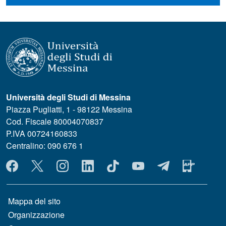
Università degli Studi di Messina
Piazza Pugliatti, 1 - 98122 Messina
Cod. Fiscale 80004070837
P.IVA 00724160833
Centralino: 090 676 1
MENÙ SOCIAL
MENÙ FOOTER 1
Mappa del sito
Organizzazione