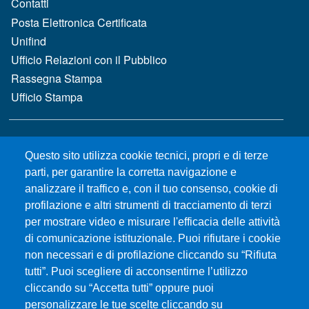
Contatti
Posta Elettronica Certificata
Unifind
Ufficio Relazioni con il Pubblico
Rassegna Stampa
Ufficio Stampa
MENÙ FOOTER 2
Bandi e concorsi
Questo sito utilizza cookie tecnici, propri e di terze
Gare d'appalto
parti, per garantire la corretta navigazione e
Albo online
analizzare il traffico e, con il tuo consenso, cookie di
CIAM - Servizi Informatici
profilazione e altri strumenti di tracciamento di terzi
Brand Identity
per mostrare video e misurare l'efficacia delle attività
Elenco siti tematici
di comunicazione istituzionale. Puoi rifiutare i cookie
Servizi per Disabilità e DSA
non necessari e di profilazione cliccando su “Rifiuta
tutti”. Puoi scegliere di acconsentirne l’utilizzo
Sostieni Unime
cliccando su “Accetta tutti” oppure puoi
Performance - trasparenza
personalizzare le tue scelte cliccando su