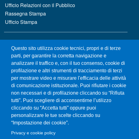
Ufficio Relazioni con il Pubblico
Rassegna Stampa
Ufficio Stampa
MENÙ FOOTER 2
Bandi e concorsi
Questo sito utilizza cookie tecnici, propri e di terze
Gare d'appalto
parti, per garantire la corretta navigazione e
Albo online
analizzare il traffico e, con il tuo consenso, cookie di
CIAM - Servizi Informatici
profilazione e altri strumenti di tracciamento di terzi
Brand Identity
per mostrare video e misurare l'efficacia delle attività
Elenco siti tematici
di comunicazione istituzionale. Puoi rifiutare i cookie
Servizi per Disabilità e DSA
non necessari e di profilazione cliccando su “Rifiuta
Sostieni Unime
tutti”. Puoi scegliere di acconsentirne l’utilizzo
cliccando su “Accetta tutti” oppure puoi
Performance - trasparenza
personalizzare le tue scelte cliccando su
“Impostazione dei cookie”.
MENÙ FOOTER 3
Amministrazione trasparente
Privacy e cookie policy
Note Legali