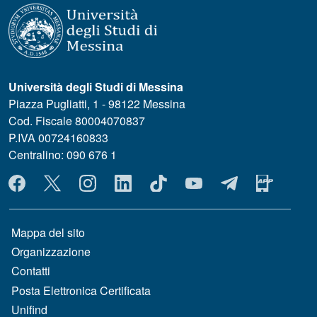
Università degli Studi di Messina
Piazza Pugliatti, 1 - 98122 Messina
Cod. Fiscale 80004070837
P.IVA 00724160833
Centralino: 090 676 1
MENÙ SOCIAL
MENÙ FOOTER 1
Mappa del sito
Organizzazione
Contatti
Posta Elettronica Certificata
Unifind