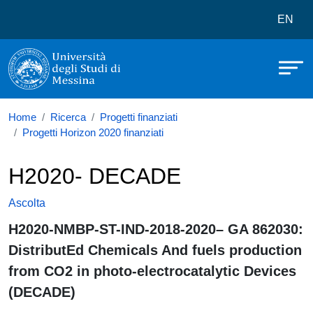
Università degli Studi di Messina
Salta al contenuto principale
Menù 
EN
Home
Ricerca
Progetti finanziati
Progetti Horizon 2020 finanziati
H2020- DECADE
Ascolta
H2020-NMBP-ST-IND-2018-2020– GA 862030:
DistributEd Chemicals And fuels production
from CO2 in photo-electrocatalytic Devices
(DECADE)