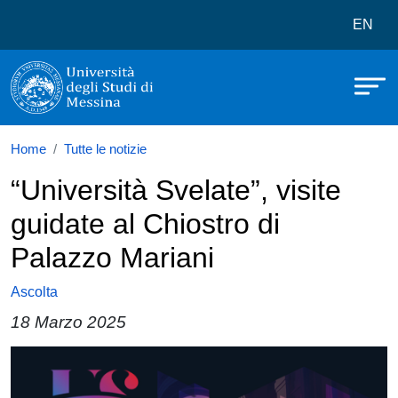
Università degli Studi di Messina
Salta al contenuto principale
Menù 
EN
Home
Tutte le notizie
“Università Svelate”, visite
guidate al Chiostro di
Palazzo Mariani
Ascolta
18 Marzo 2025