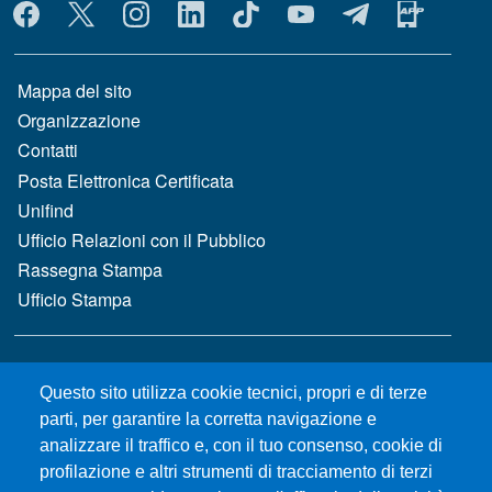
MENÙ SOCIAL
MENÙ FOOTER 1
Mappa del sito
Organizzazione
Contatti
Posta Elettronica Certificata
Unifind
Ufficio Relazioni con il Pubblico
Rassegna Stampa
Ufficio Stampa
MENÙ FOOTER 2
Bandi e concorsi
Questo sito utilizza cookie tecnici, propri e di terze
Gare d'appalto
parti, per garantire la corretta navigazione e
Albo online
analizzare il traffico e, con il tuo consenso, cookie di
CIAM - Servizi Informatici
profilazione e altri strumenti di tracciamento di terzi
Brand Identity