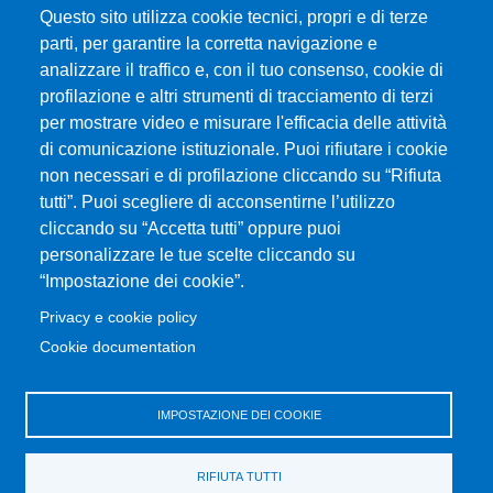
Questo sito utilizza cookie tecnici, propri e di terze
Gare d'appalto
parti, per garantire la corretta navigazione e
Albo online
analizzare il traffico e, con il tuo consenso, cookie di
CIAM - Servizi Informatici
profilazione e altri strumenti di tracciamento di terzi
Brand Identity
per mostrare video e misurare l'efficacia delle attività
Elenco siti tematici
di comunicazione istituzionale. Puoi rifiutare i cookie
Servizi per Disabilità e DSA
non necessari e di profilazione cliccando su “Rifiuta
Sostieni Unime
tutti”. Puoi scegliere di acconsentirne l’utilizzo
cliccando su “Accetta tutti” oppure puoi
Performance - trasparenza
personalizzare le tue scelte cliccando su
“Impostazione dei cookie”.
MENÙ FOOTER 3
Amministrazione trasparente
Privacy e cookie policy
Note Legali
Cookie documentation
Normativa
Atti di notifica
IMPOSTAZIONE DEI COOKIE
Pianificazione strategica
Privacy e cookie policy
RIFIUTA TUTTI
Rivedi le tue scelte sui cookie