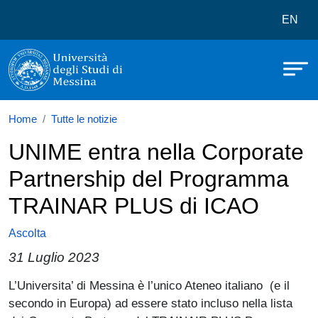
Università degli Studi di Messina
Salta al contenuto principale
Menù 
EN
Home
Tutte le notizie
UNIME entra nella Corporate
Partnership del Programma
TRAINAR PLUS di ICAO
Ascolta
31 Luglio 2023
Paragrafo
L’Universita’ di Messina è l’unico Ateneo italiano (e il
secondo in Europa) ad essere stato incluso nella lista