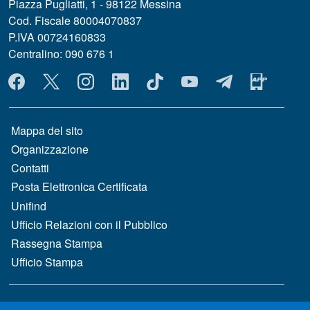
Piazza Pugliatti, 1 - 98122 Messina
Cod. Fiscale 80004070837
P.IVA 00724160833
Centralino: 090 676 1
MENÙ SOCIAL
MENÙ FOOTER 1
Mappa del sito
Organizzazione
Contatti
Posta Elettronica Certificata
Unifind
Ufficio Relazioni con il Pubblico
Rassegna Stampa
Ufficio Stampa
MENÙ FOOTER 2
Bandi e concorsi