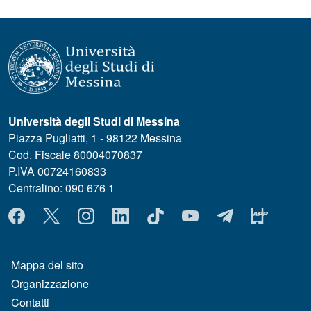
Università degli Studi di Messina
Piazza Pugliatti, 1 - 98122 Messina
Cod. Fiscale 80004070837
P.IVA 00724160833
Centralino: 090 676 1
MENÙ SOCIAL
MENÙ FOOTER 1
Mappa del sito
Organizzazione
Contatti