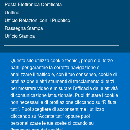
Posta Elettronica Certificata
Unifind
Ufficio Relazioni con il Pubblico
Rassegna Stampa
Ufficio Stampa
MENÙ FOOTER 2
Bandi e concorsi
Questo sito utilizza cookie tecnici, propri e di terze
Gare d'appalto
parti, per garantire la corretta navigazione e
Albo online
analizzare il traffico e, con il tuo consenso, cookie di
CIAM - Servizi Informatici
profilazione e altri strumenti di tracciamento di terzi
Brand Identity
per mostrare video e misurare l'efficacia delle attività
Elenco siti tematici
di comunicazione istituzionale. Puoi rifiutare i cookie
Servizi per Disabilità e DSA
non necessari e di profilazione cliccando su “Rifiuta
Sostieni Unime
tutti”. Puoi scegliere di acconsentirne l’utilizzo
cliccando su “Accetta tutti” oppure puoi
Performance - trasparenza
personalizzare le tue scelte cliccando su