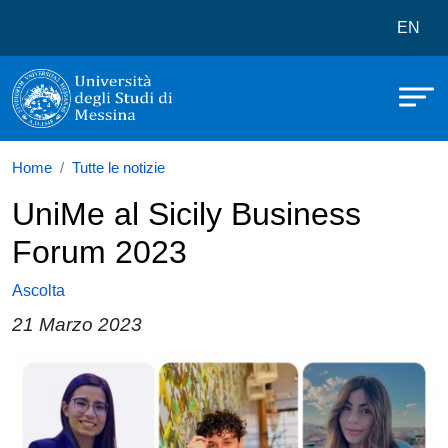
Università degli Studi di Messina
Salta al contenuto principale
Menù 
EN
Home
Tutte le notizie
UniMe al Sicily Business
Forum 2023
Ascolta
21 Marzo 2023