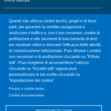
MENÙ FOOTER 2
Bandi e concorsi
Questo sito utilizza cookie tecnici, propri e di terze
Gare d'appalto
parti, per garantire la corretta navigazione e
Albo online
analizzare il traffico e, con il tuo consenso, cookie di
CIAM - Servizi Informatici
profilazione e altri strumenti di tracciamento di terzi
Brand Identity
per mostrare video e misurare l'efficacia delle attività
Elenco siti tematici
di comunicazione istituzionale. Puoi rifiutare i cookie
Servizi per Disabilità e DSA
non necessari e di profilazione cliccando su “Rifiuta
Sostieni Unime
tutti”. Puoi scegliere di acconsentirne l’utilizzo
cliccando su “Accetta tutti” oppure puoi
Performance - trasparenza
personalizzare le tue scelte cliccando su
“Impostazione dei cookie”.
MENÙ FOOTER 3
Amministrazione trasparente
Privacy e cookie policy
Note Legali
Cookie documentation
Normativa
Atti di notifica
IMPOSTAZIONE DEI COOKIE