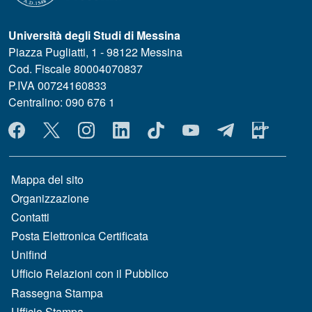
Università degli Studi di Messina
Piazza Pugliatti, 1 - 98122 Messina
Cod. Fiscale 80004070837
P.IVA 00724160833
Centralino: 090 676 1
MENÙ SOCIAL
MENÙ FOOTER 1
Mappa del sito
Organizzazione
Contatti
Posta Elettronica Certificata
Unifind
Ufficio Relazioni con il Pubblico
Rassegna Stampa
Ufficio Stampa