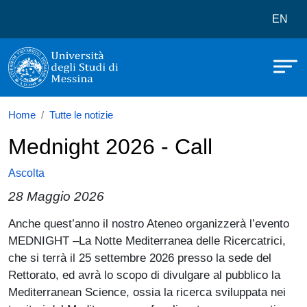
Università degli Studi di Messina
Salta al contenuto principale
Menù 
EN
Home
Tutte le notizie
Mednight 2026 - Call
Ascolta
28 Maggio 2026
Paragrafo
Anche quest’anno il nostro Ateneo organizzerà l’evento
MEDNIGHT –La Notte Mediterranea delle Ricercatrici,
che si terrà il 25 settembre 2026 presso la sede del
Rettorato, ed avrà lo scopo di divulgare al pubblico la
Mediterranean Science, ossia la ricerca sviluppata nei