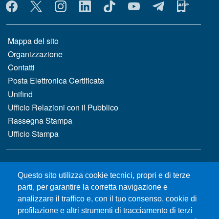
MENÙ SOCIAL
MENÙ FOOTER 1
Mappa del sito
Organizzazione
Contatti
Posta Elettronica Certificata
Unifind
Ufficio Relazioni con il Pubblico
Rassegna Stampa
Ufficio Stampa
MENÙ FOOTER 2
Bandi e concorsi
Questo sito utilizza cookie tecnici, propri e di terze
Gare d'appalto
parti, per garantire la corretta navigazione e
Albo online
analizzare il traffico e, con il tuo consenso, cookie di
CIAM - Servizi Informatici
profilazione e altri strumenti di tracciamento di terzi
Brand Identity